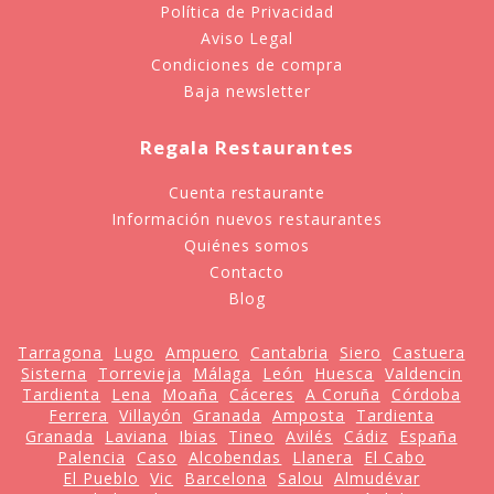
Política de Privacidad
Aviso Legal
Condiciones de compra
Baja newsletter
Regala Restaurantes
Cuenta restaurante
Información nuevos restaurantes
Quiénes somos
Contacto
Blog
Tarragona
Lugo
Ampuero
Cantabria
Siero
Castuera
Sisterna
Torrevieja
Málaga
León
Huesca
Valdencin
Tardienta
Lena
Moaña
Cáceres
A Coruña
Córdoba
Ferrera
Villayón
Granada
Amposta
Tardienta
Granada
Laviana
Ibias
Tineo
Avilés
Cádiz
España
Palencia
Caso
Alcobendas
Llanera
El Cabo
El Pueblo
Vic
Barcelona
Salou
Almudévar