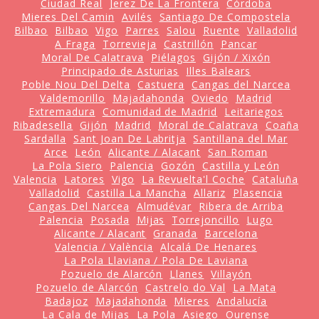
Ciudad Real
Jerez De La Frontera
Córdoba
Mieres Del Camin
Avilés
Santiago De Compostela
Bilbao
Bilbao
Vigo
Parres
Salou
Ruente
Valladolid
A Fraga
Torrevieja
Castrillón
Pancar
Moral De Calatrava
Piélagos
Gijón / Xixón
Principado de Asturias
Illes Balears
Poble Nou Del Delta
Castuera
Cangas del Narcea
Valdemorillo
Majadahonda
Oviedo
Madrid
Extremadura
Comunidad de Madrid
Leitariegos
Ribadesella
Gijón
Madrid
Moral de Calatrava
Coaña
Sardalla
Sant Joan De Labritja
Santillana del Mar
Arce
León
Alicante / Alacant
San Roman
La Pola Siero
Palencia
Gozón
Castilla y León
Valencia
Latores
Vigo
La Revuelta'l Coche
Cataluña
Valladolid
Castilla La Mancha
Allariz
Plasencia
Cangas Del Narcea
Almudévar
Ribera de Arriba
Palencia
Posada
Mijas
Torrejoncillo
Lugo
Alicante / Alacant
Granada
Barcelona
Valencia / València
Alcalá De Henares
La Pola Llaviana / Pola De Laviana
Pozuelo de Alarcón
Llanes
Villayón
Pozuelo de Alarcón
Castrelo do Val
La Mata
Badajoz
Majadahonda
Mieres
Andalucía
La Cala de Mijas
La Pola
Asiego
Ourense