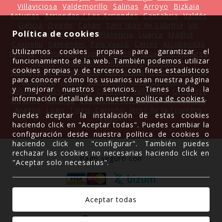
Villaviciosa
Valdemorillo
Salinas
Arroyo
Bizkaia
Asturias
Arriondas / Les Arriondes
Cantabria
Valdés
Galicia
Oviedo
Caliao
Sant Joan de Labritja
Vic
Política de cookies
Valencia
Candamo
Plasencia
Luarca
Madrid
Castiellu
Santander
País Vasco
Cartes
Alcobendas
Utilizamos cookies propias para garantizar el
Ruente
Santander
Gueñu / Bueño
Alcalá de Henares
funcionamiento de la web. También podemos utilizar
Cartes
Ribadesella / Ribeseya
El Crucero
cookies propias y de terceros con fines estadísticos
Santiago de Compostela
Mamorana
Castrelo Do Val
para conocer cómo los usuarios usan nuestra página
Ampuero
Allariz
Barcelona
Alicante / Alacant
y mejorar nuestros servicios. Tienes toda la
Cabrales
Illes Balears
Córdoba
Valladolid
Ortiguera
información detallada en nuestra
política de cookies
.
Llastres
Colunga
Comunitat Valenciana
Pontevedra
Aragón
Lugo
Tineo
Carreño
Jerez de la Frontera
Puedes aceptar la instalación de estas cookies
León
haciendo click en "Aceptar todas". Puedes cambiar la
configuración desde nuestra política de cookies o
haciendo click en "configurar". También puedes
rechazar las cookies no necesarias haciendo click en
Pago seguro con
"Aceptar solo necesarias".
Gracias a