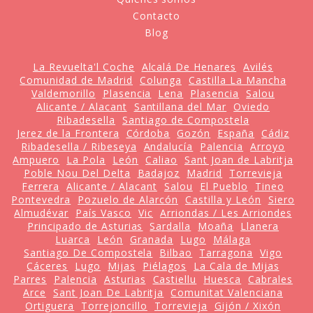
Contacto
Blog
La Revuelta'l Coche
Alcalá De Henares
Avilés
Comunidad de Madrid
Colunga
Castilla La Mancha
Valdemorillo
Plasencia
Lena
Plasencia
Salou
Alicante / Alacant
Santillana del Mar
Oviedo
Ribadesella
Santiago de Compostela
Jerez de la Frontera
Córdoba
Gozón
España
Cádiz
Ribadesella / Ribeseya
Andalucía
Palencia
Arroyo
Ampuero
La Pola
León
Caliao
Sant Joan de Labritja
Poble Nou Del Delta
Badajoz
Madrid
Torrevieja
Ferrera
Alicante / Alacant
Salou
El Pueblo
Tineo
Pontevedra
Pozuelo de Alarcón
Castilla y León
Siero
Almudévar
País Vasco
Vic
Arriondas / Les Arriondes
Principado de Asturias
Sardalla
Moaña
Llanera
Luarca
León
Granada
Lugo
Málaga
Santiago De Compostela
Bilbao
Tarragona
Vigo
Cáceres
Lugo
Mijas
Piélagos
La Cala de Mijas
Parres
Palencia
Asturias
Castiellu
Huesca
Cabrales
Arce
Sant Joan De Labritja
Comunitat Valenciana
Ortiguera
Torrejoncillo
Torrevieja
Gijón / Xixón