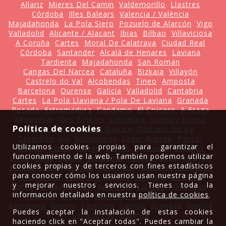
Allariz
Mieres Del Camin
Valdemorillo
Llastres
Córdoba
Illes Balears
Valencia / València
Majadahonda
La Pola Siero
Pozuelo de Alarcón
Vigo
Valladolid
Alicante / Alacant
Ibias
Bilbao
Villaviciosa
A Coruña
Cartes
Moral De Calatrava
Ciudad Real
Córdoba
Santander
Alcalá de Henares
Laviana
Tardienta
Majadahonda
San Roman
Cangas Del Narcea
Cataluña
Bizkaia
Villayón
Castrelo do Val
Alcobendas
Tineo
Amposta
Barcelona
Ourense
Galicia
Valladolid
Cantabria
Cartes
La Pola Llaviana / Pola De Laviana
Granada
Posada
Extremadura
Candamo
El Crucero
A Fraga
Almudévar
Illes Balears
Cantabria
Gueñu / Bueño
Política de cookies
Valencia
Cangas del Narcea
Castrelo Do Val
Castrillón
Vic
Alcobendas
León
Ruente
Pancar
Utilizamos cookies propias para garantizar el
Oviedo
Avilés
Asiego
Llanes
Castuera
Carreño
funcionamiento de la web. También podemos utilizar
Gijón
Lugo
Coaña
Tardienta
Ruente
Caso
Villayón
cookies propias y de terceros con fines estadísticos
Madrid
Allariz
Aragón
Santander
Moral de Calatrava
para conocer cómo los usuarios usan nuestra página
Mamorana
Valdencin
Valdés
Valencia
La Mata
y mejorar nuestros servicios. Tienes toda la
Jerez De La Frontera
Ampuero
Latores
Valladolid
información detallada en nuestra
política de cookies
.
Palencia
El Cabo
Ribera de Arriba
Barcelona
Barcelona
Mieres
Castuera
Salinas
Granada
Madrid
Puedes aceptar la instalación de estas cookies
Leitariegos
Sisterna
haciendo click en "Aceptar todas". Puedes cambiar la