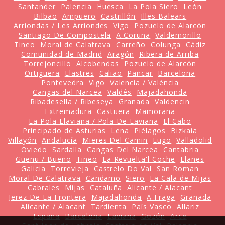
Santander
Palencia
Huesca
La Pola Siero
León
Bilbao
Ampuero
Castrillón
Illes Balears
Arriondas / Les Arriondes
Vigo
Pozuelo de Alarcón
Santiago De Compostela
A Coruña
Valdemorillo
Tineo
Moral de Calatrava
Carreño
Colunga
Cádiz
Comunidad de Madrid
Aragón
Ribera de Arriba
Torrejoncillo
Alcobendas
Pozuelo de Alarcón
Ortiguera
Llastres
Caliao
Pancar
Barcelona
Pontevedra
Vigo
Valencia / València
Cangas del Narcea
Valdés
Majadahonda
Ribadesella / Ribeseya
Granada
Valdencin
Extremadura
Castuera
Mamorana
La Pola Llaviana / Pola De Laviana
El Cabo
Principado de Asturias
Lena
Piélagos
Bizkaia
Villayón
Andalucía
Mieres Del Camin
Lugo
Valladolid
Oviedo
Sardalla
Cangas Del Narcea
Cantabria
Gueñu / Bueño
Tineo
La Revuelta'l Coche
Llanes
Galicia
Torrevieja
Castrelo Do Val
San Roman
Moral De Calatrava
Candamo
Siero
La Cala de Mijas
Cabrales
Mijas
Cataluña
Alicante / Alacant
Jerez De La Frontera
Majadahonda
A Fraga
Granada
Alicante / Alacant
Tardienta
País Vasco
Allariz
España
Barcelona
Laviana
Gozón
Arce