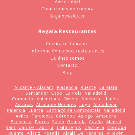
Aviso Legal
Condiciones de compra
Baja newsletter
Regala Restaurantes
Cuenta restaurante
Información nuevos restaurantes
Quiénes somos
Contacto
Blog
Alicante / Alacant
Plasencia
Ruente
La Mata
Santander
Caso
La Pola
Valladolid
Comunitat Valenciana
Oviedo
Valencia
Llanera
Asturias
Alcalá de Henares
Lugo
Almudévar
Palencia
Luarca
Santiago de Compostela
Valladolid
Avilés
Tardienta
Córdoba
Asiego
Ampuero
Plasencia
Parres
Salou
Granada
Coaña
Madrid
Sant Joan De Labritja
Leitariegos
Castuera
Córdoba
Ruente
Allariz
Posada
Alcalá De Henares
Villayón