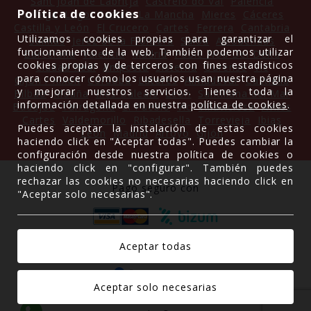
Sant Joan de Labritja
Castrelo do Val
Palencia
Política de cookies
Málaga
Lugo
Castilla La Mancha
Mieres
Cáceres
Castilla y León
El Crucero
Cartes
Ferrera
Cantabria
Utilizamos cookies propias para garantizar el
Salinas
Jerez de la Frontera
Salou
Alcobendas
funcionamiento de la web. También podemos utilizar
Barcelona
Valencia
Madrid
Poble Nou Del Delta
cookies propias y de terceros con fines estadísticos
Ciudad Real
Amposta
Sisterna
Ourense
Vic
para conocer cómo los usuarios usan nuestra página
Gijón / Xixón
Córdoba
Latores
Almudévar
Castiellu
y mejorar nuestros servicios. Tienes toda la
Bilbao
Moaña
Illes Balears
León
Santillana del Mar
información detallada en nuestra
política de cookies
.
Badajoz
Tarragona
El Pueblo
Vic
Villaviciosa
Avilés
Cartes
Valdemorillo
Ribadesella
Torrevieja
Ibias
Puedes aceptar la instalación de estas cookies
León
Madrid
Arroyo
Gijón
haciendo click en "Aceptar todas". Puedes cambiar la
configuración desde nuestra política de cookies o
haciendo click en "configurar". También puedes
rechazar las cookies no necesarias haciendo click en
Pago seguro con
"Aceptar solo necesarias".
Gracias a