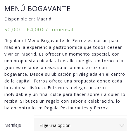
MENÚ BOGAVANTE
Disponible en:
Madrid
Rango
50,00
€
-
64,00
€
/ comensal
de
Regalar el Menú Bogavante de Ferroz es dar un paso
precios:
más en la experiencia gastronómica que todos desean
desde
vivir en Madrid. Es ofrecer un momento especial, con
50,00€
una propuesta cuidada al detalle que gira en torno a la
hasta
gran estrella de la casa: su aclamado arroz con
64,00€
bogavante. Desde su ubicación privilegiada en el centro
de la capital, Ferroz ofrece una propuesta donde cada
bocado se disfruta. Entrantes a elegir, un arroz
inolvidable y un final dulce para hacer sonreír a quien lo
reciba. Si busca un regalo con sabor a celebración, lo
ha encontrado en Regala Restaurantes y Ferroz.
Maridaje