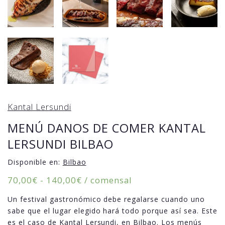
Kantal Lersundi
MENÚ DANOS DE COMER KANTAL
LERSUNDI BILBAO
Disponible en:
Bilbao
Rango
70,00
€
-
140,00
€
/ comensal
de
Un festival gastronómico debe regalarse cuando uno
precios:
sabe que el lugar elegido hará todo porque así sea. Este
desde
es el caso de Kantal Lersundi, en Bilbao. Los menús