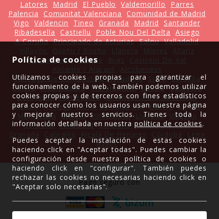
Latores
Madrid
El Pueblo
Valdemorillo
Parres
Palencia
Comunitat Valenciana
Comunidad de Madrid
Vigo
Valdencin
Tineo
Granada
Madrid
Santander
Ribadesella
Castiellu
Poble Nou Del Delta
Asiego
A Coruña
Principado de Asturias
Salou
Valladolid
Villayón
Gueñu / Bueño
Llanera
Mieres
Allariz
Política de cookies
Valdemorillo
Ruente
Ibias
Castrelo Do Val
Alicante / Alacant
Alcobendas
Utilizamos cookies propias para garantizar el
Santiago De Compostela
Valladolid
Siero
Sardalla
funcionamiento de la web. También podemos utilizar
Cartes
Illes Balears
Torrejoncillo
Galicia
Castuera
cookies propias y de terceros con fines estadísticos
Barcelona
Pontevedra
Arriondas / Les Arriondes
para conocer cómo los usuarios usan nuestra página
Bizkaia
A Fraga
Moral de Calatrava
Llanes
Valdés
y mejorar nuestros servicios. Tienes toda la
Mamorana
Madrid
Villaviciosa
Llastres
Villayón
información detallada en nuestra
política de cookies
.
Córdoba
Valladolid
Cataluña
Castrelo do Val
Granada
Cabrales
Alcalá De Henares
Córdoba
Lena
Puedes aceptar la instalación de estas cookies
Avilés
haciendo click en "Aceptar todas". Puedes cambiar la
configuración desde nuestra política de cookies o
haciendo click en "configurar". También puedes
rechazar las cookies no necesarias haciendo click en
Pago seguro con
"Aceptar solo necesarias".