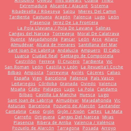
Ampuero
Oviedo
Illes Balears
Coaña
Tineo
Extremadura
Alicante / Alacant
Sisterna
Ribadesella / Ribeseya
Salou
Mieres Del Camin
Tardienta
Castuera
Aragón
Palencia
Lugo
León
Plasencia
Jerez De La Frontera
La Pola Llaviana / Pola De Laviana
Salinas
Cangas del Narcea
Torrevieja
Moral De Calatrava
Ruente
Majadahonda
Pancar
León
Arce
Allariz
Almudévar
Alcalá de Henares
Santillana del Mar
Sant Joan De Labritja
Andalucía
Ampuero
El Cabo
Luarca
Ciudad Real
Santiago de Compostela
Castrillón
Ferrera
El Crucero
Tardienta
Vic
San Roman
León
Castilla y León
La Revuelta'l Coche
Bilbao
Amposta
Torrevieja
Avilés
Cáceres
Caliao
España
Vigo
Barcelona
Palencia
País Vasco
Leitariegos
Córdoba
Granada
Oviedo
Valencia
Moaña
Cádiz
Piélagos
Lugo
La Pola
Candamo
Bilbao
Castilla La Mancha
Huesca
Lugo
Sant Joan de Labritja
Almudévar
Majadahonda
Vic
Asturias
Barcelona
Pozuelo de Alarcón
Santander
Cantabria
Caso
Gijón
Gijón / Xixón
Cartes
La Mata
Carreño
Ortiguera
Cangas Del Narcea
Mijas
Plasencia
Ribera de Arriba
Valencia / València
Pozuelo de Alarcón
Tarragona
Posada
Arroyo