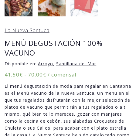
La Nueva Santuca
MENÚ DEGUSTACIÓN 100%
VACUNO
Disponible en:
Arroyo
,
Santillana del Mar
Rango
41,50
€
-
70,00
€
/ comensal
de
El menú degustación de moda para regalar en Cantabria
precios:
es el Menú Vacuno de la Nueva Santuca. Un menú en el
desde
que tus regalados disfrutarán con la mejor selección de
41,50€
platos de vacuno que permitirán a tus regalados o a ti
hasta
mismo, qué bien te lo mereces, gozar con manjares
70,00€
como la cecina de cebón, sus alabadas Croquetas de
Chuleta o sus Callos, para acabar con el plato estrella
de la casa (La Nueva Santuca ha sido catalogado como