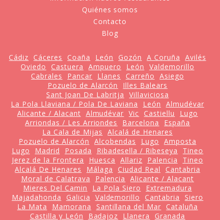
Quiénes somos
Contacto
Blog
Cádiz
Cáceres
Coaña
León
Gozón
A Coruña
Avilés
Oviedo
Castuera
Ampuero
León
Valdemorillo
Cabrales
Pancar
Llanes
Carreño
Asiego
Pozuelo de Alarcón
Illes Balears
Sant Joan De Labritja
Villaviciosa
La Pola Llaviana / Pola De Laviana
León
Almudévar
Alicante / Alacant
Almudévar
Vic
Castiellu
Lugo
Arriondas / Les Arriondes
Barcelona
España
La Cala de Mijas
Alcalá de Henares
Pozuelo de Alarcón
Alcobendas
Lugo
Amposta
Lugo
Madrid
Posada
Ribadesella / Ribeseya
Tineo
Jerez de la Frontera
Huesca
Allariz
Palencia
Tineo
Alcalá De Henares
Málaga
Ciudad Real
Cantabria
Moral de Calatrava
Palencia
Alicante / Alacant
Mieres Del Camin
La Pola Siero
Extremadura
Majadahonda
Galicia
Valdemorillo
Cantabria
Siero
La Mata
Mamorana
Santillana del Mar
Cataluña
Castilla y León
Badajoz
Llanera
Granada