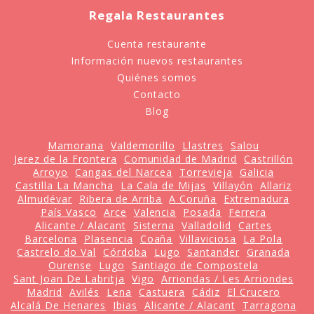
Regala Restaurantes
Cuenta restaurante
Información nuevos restaurantes
Quiénes somos
Contacto
Blog
Mamorana
Valdemorillo
Llastres
Salou
Jerez de la Frontera
Comunidad de Madrid
Castrillón
Arroyo
Cangas del Narcea
Torrevieja
Galicia
Castilla La Mancha
La Cala de Mijas
Villayón
Allariz
Almudévar
Ribera de Arriba
A Coruña
Extremadura
País Vasco
Arce
Valencia
Posada
Ferrera
Alicante / Alacant
Sisterna
Valladolid
Cartes
Barcelona
Plasencia
Coaña
Villaviciosa
La Pola
Castrelo do Val
Córdoba
Lugo
Santander
Granada
Ourense
Lugo
Santiago de Compostela
Sant Joan De Labritja
Vigo
Arriondas / Les Arriondes
Madrid
Avilés
Lena
Castuera
Cádiz
El Crucero
Alcalá De Henares
Ibias
Alicante / Alacant
Tarragona