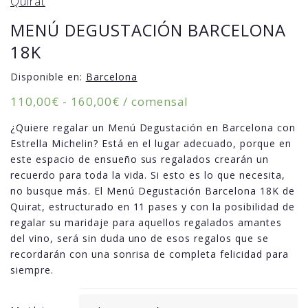
Quirat
MENÚ DEGUSTACIÓN BARCELONA
18K
Disponible en:
Barcelona
Rango
110,00
€
-
160,00
€
/ comensal
de
¿Quiere regalar un Menú Degustación en Barcelona con
precios:
Estrella Michelin? Está en el lugar adecuado, porque en
desde
este espacio de ensueño sus regalados crearán un
110,00€
recuerdo para toda la vida. Si esto es lo que necesita,
hasta
no busque más. El Menú Degustación Barcelona 18K de
160,00€
Quirat, estructurado en 11 pases y con la posibilidad de
regalar su maridaje para aquellos regalados amantes
del vino, será sin duda uno de esos regalos que se
recordarán con una sonrisa de completa felicidad para
siempre.