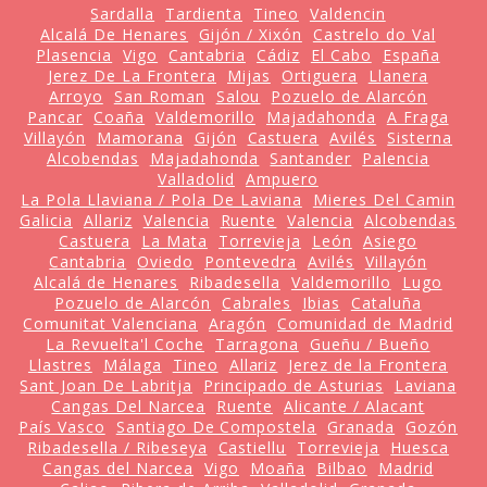
Sardalla
Tardienta
Tineo
Valdencin
Alcalá De Henares
Gijón / Xixón
Castrelo do Val
Plasencia
Vigo
Cantabria
Cádiz
El Cabo
España
Jerez De La Frontera
Mijas
Ortiguera
Llanera
Arroyo
San Roman
Salou
Pozuelo de Alarcón
Pancar
Coaña
Valdemorillo
Majadahonda
A Fraga
Villayón
Mamorana
Gijón
Castuera
Avilés
Sisterna
Alcobendas
Majadahonda
Santander
Palencia
Valladolid
Ampuero
La Pola Llaviana / Pola De Laviana
Mieres Del Camin
Galicia
Allariz
Valencia
Ruente
Valencia
Alcobendas
Castuera
La Mata
Torrevieja
León
Asiego
Cantabria
Oviedo
Pontevedra
Avilés
Villayón
Alcalá de Henares
Ribadesella
Valdemorillo
Lugo
Pozuelo de Alarcón
Cabrales
Ibias
Cataluña
Comunitat Valenciana
Aragón
Comunidad de Madrid
La Revuelta'l Coche
Tarragona
Gueñu / Bueño
Llastres
Málaga
Tineo
Allariz
Jerez de la Frontera
Sant Joan De Labritja
Principado de Asturias
Laviana
Cangas Del Narcea
Ruente
Alicante / Alacant
País Vasco
Santiago De Compostela
Granada
Gozón
Ribadesella / Ribeseya
Castiellu
Torrevieja
Huesca
Cangas del Narcea
Vigo
Moaña
Bilbao
Madrid