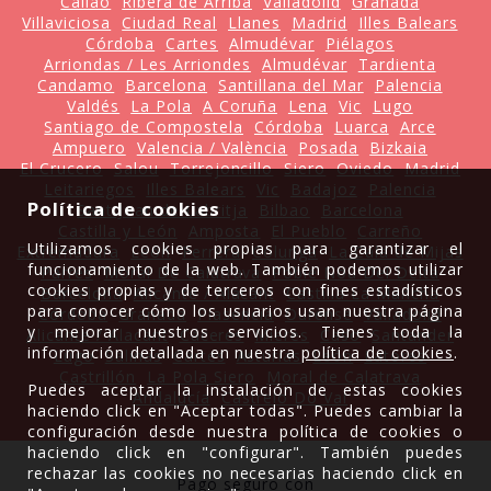
Caliao
Ribera de Arriba
Valladolid
Granada
Villaviciosa
Ciudad Real
Llanes
Madrid
Illes Balears
Córdoba
Cartes
Almudévar
Piélagos
Arriondas / Les Arriondes
Almudévar
Tardienta
Candamo
Barcelona
Santillana del Mar
Palencia
Valdés
La Pola
A Coruña
Lena
Vic
Lugo
Santiago de Compostela
Córdoba
Luarca
Arce
Ampuero
Valencia / València
Posada
Bizkaia
El Crucero
Salou
Torrejoncillo
Siero
Oviedo
Madrid
Leitariegos
Illes Balears
Vic
Badajoz
Palencia
Política de cookies
Sant Joan de Labritja
Bilbao
Barcelona
Castilla y León
Amposta
El Pueblo
Carreño
Utilizamos cookies propias para garantizar el
Extremadura
León
Ferrera
Colunga
La Cala de Mijas
funcionamiento de la web. También podemos utilizar
Parres
Moral De Calatrava
Poble Nou Del Delta
cookies propias y de terceros con fines estadísticos
Barcelona
Alicante / Alacant
Castilla La Mancha
para conocer cómo los usuarios usan nuestra página
Córdoba
Granada
Plasencia
Ourense
Valladolid
y mejorar nuestros servicios. Tienes toda la
Alicante / Alacant
Cáceres
Mieres
Caso
Santander
información detallada en nuestra
política de cookies
.
Lugo
Salinas
Cartes
Asturias
León
Latores
Castrillón
La Pola Siero
Moral de Calatrava
Puedes aceptar la instalación de estas cookies
Andalucía
Castrelo Do Val
haciendo click en "Aceptar todas". Puedes cambiar la
configuración desde nuestra política de cookies o
haciendo click en "configurar". También puedes
rechazar las cookies no necesarias haciendo click en
Pago seguro con