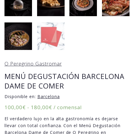
O Peregrino Gastromar
MENÚ DEGUSTACIÓN BARCELONA
DAME DE COMER
Disponible en:
Barcelona
Rango
100,00
€
-
180,00
€
/ comensal
de
El verdadero lujo en la alta gastronomía es dejarse
precios:
llevar con total confianza. Con el Menú Degustación
desde
Barcelona Dame de Comer de O Peregrino en