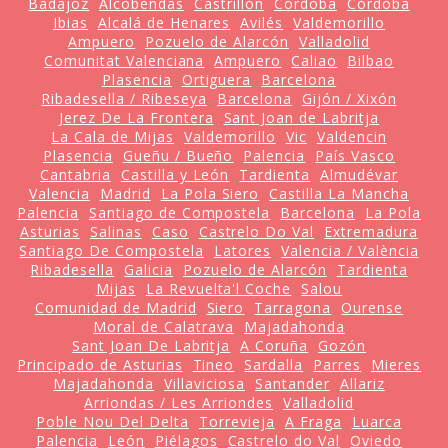
Badajoz
Alcobendas
Castrillón
Córdoba
Córdoba
Ibias
Alcalá de Henares
Avilés
Valdemorillo
Ampuero
Pozuelo de Alarcón
Valladolid
Comunitat Valenciana
Ampuero
Caliao
Bilbao
Plasencia
Ortiguera
Barcelona
Ribadesella / Ribeseya
Barcelona
Gijón / Xixón
Jerez De La Frontera
Sant Joan de Labritja
La Cala de Mijas
Valdemorillo
Vic
Valdencin
Plasencia
Gueñu / Bueño
Palencia
País Vasco
Cantabria
Castilla y León
Tardienta
Almudévar
Valencia
Madrid
La Pola Siero
Castilla La Mancha
Palencia
Santiago de Compostela
Barcelona
La Pola
Asturias
Salinas
Caso
Castrelo Do Val
Extremadura
Santiago De Compostela
Latores
Valencia / València
Ribadesella
Galicia
Pozuelo de Alarcón
Tardienta
Mijas
La Revuelta'l Coche
Salou
Comunidad de Madrid
Siero
Tarragona
Ourense
Moral de Calatrava
Majadahonda
Sant Joan De Labritja
A Coruña
Gozón
Principado de Asturias
Tineo
Sardalla
Parres
Mieres
Majadahonda
Villaviciosa
Santander
Allariz
Arriondas / Les Arriondes
Valladolid
Poble Nou Del Delta
Torrevieja
A Fraga
Luarca
Palencia
León
Piélagos
Castrelo do Val
Oviedo