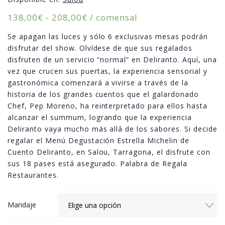
Rango
138,00
€
-
208,00
€
/ comensal
de
Se apagan las luces y sólo 6 exclusivas mesas podrán
precios:
disfrutar del show. Olvídese de que sus regalados
desde
disfruten de un servicio “normal” en Deliranto. Aquí, una
138,00€
vez que crucen sus puertas, la experiencia sensorial y
hasta
gastronómica comenzará a vivirse a través de la
208,00€
historia de los grandes cuentos que el galardonado
Chef, Pep Moreno, ha reinterpretado para ellos hasta
alcanzar el summum, logrando que la experiencia
Deliranto vaya mucho más allá de los sabores. Si decide
regalar el Menú Degustación Estrella Michelin de
Cuento Deliranto, en Salou, Tarragona, el disfrute con
sus 18 pases está asegurado. Palabra de Regala
Restaurantes.
Maridaje