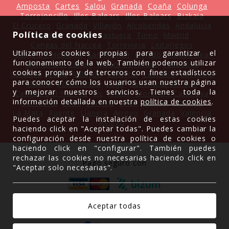
Amposta
Cartes
Salou
Granada
Coaña
Colunga
Torrejoncillo
Illes Balears
Illes Balears
Bizkaia
El Crucero
Granada
Villayón
Alcobendas
Andalucía
Política de cookies
Aragón
Pancar
Castuera
Tineo
Madrid
Cangas del Narcea
Torrevieja
Leitariegos
Utilizamos cookies propias para garantizar el
Alcalá De Henares
San Roman
Oviedo
Ciudad Real
funcionamiento de la web. También podemos utilizar
Mieres Del Camin
Ribera de Arriba
Valladolid
cookies propias y de terceros con fines estadísticos
Córdoba
Cádiz
Villayón
Sisterna
Castiellu
Castuera
para conocer cómo los usuarios usan nuestra página
Madrid
Pontevedra
Lugo
Santillana del Mar
y mejorar nuestros servicios. Tienes toda la
Cangas Del Narcea
Vic
Avilés
Moral De Calatrava
información detallada en nuestra
política de cookies
.
Cantabria
León
Ferrera
León
Llanes
Llastres
La Mata
Ruente
Llanera
Arroyo
Granada
Valencia
Puedes aceptar la instalación de estas cookies
Asiego
haciendo click en "Aceptar todas". Puedes cambiar la
configuración desde nuestra política de cookies o
haciendo click en "configurar". También puedes
rechazar las cookies no necesarias haciendo click en
Pago seguro con
"Aceptar solo necesarias".
Gracias a