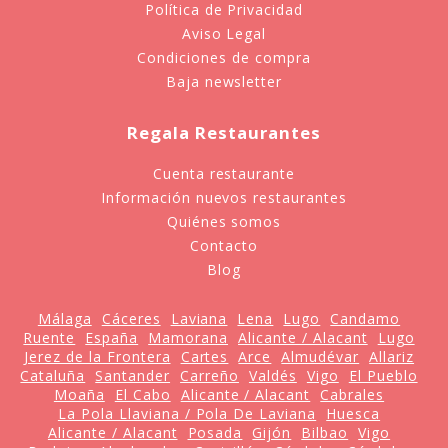
Política de Privacidad
Aviso Legal
Condiciones de compra
Baja newsletter
Regala Restaurantes
Cuenta restaurante
Información nuevos restaurantes
Quiénes somos
Contacto
Blog
Málaga
Cáceres
Laviana
Lena
Lugo
Candamo
Ruente
España
Mamorana
Alicante / Alacant
Lugo
Jerez de la Frontera
Cartes
Arce
Almudévar
Allariz
Cataluña
Santander
Carreño
Valdés
Vigo
El Pueblo
Moaña
El Cabo
Alicante / Alacant
Cabrales
La Pola Llaviana / Pola De Laviana
Huesca
Alicante / Alacant
Posada
Gijón
Bilbao
Vigo