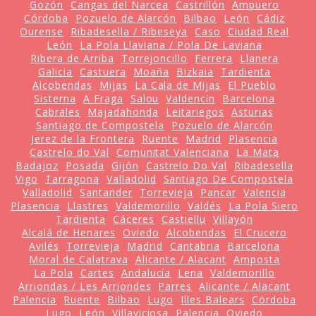
Gozón
Cangas del Narcea
Castrillón
Ampuero
Córdoba
Pozuelo de Alarcón
Bilbao
León
Cádiz
Ourense
Ribadesella / Ribeseya
Caso
Ciudad Real
León
La Pola Llaviana / Pola De Laviana
Ribera de Arriba
Torrejoncillo
Ferrera
Llanera
Galicia
Castuera
Moaña
Bizkaia
Tardienta
Alcobendas
Mijas
La Cala de Mijas
El Pueblo
Sisterna
A Fraga
Salou
Valdencin
Barcelona
Cabrales
Majadahonda
Leitariegos
Asturias
Santiago de Compostela
Pozuelo de Alarcón
Jerez de la Frontera
Ruente
Madrid
Plasencia
Castrelo do Val
Comunitat Valenciana
La Mata
Badajoz
Posada
Gijón
Castrelo Do Val
Ribadesella
Vigo
Tarragona
Valladolid
Santiago De Compostela
Valladolid
Santander
Torrevieja
Pancar
Valencia
Plasencia
Llastres
Valdemorillo
Valdés
La Pola Siero
Tardienta
Cáceres
Castiellu
Villayón
Alcalá de Henares
Oviedo
Alcobendas
El Crucero
Avilés
Torrevieja
Madrid
Cantabria
Barcelona
Moral de Calatrava
Alicante / Alacant
Amposta
La Pola
Cartes
Andalucía
Lena
Valdemorillo
Arriondas / Les Arriondes
Parres
Alicante / Alacant
Palencia
Ruente
Bilbao
Lugo
Illes Balears
Córdoba
Lugo
León
Villaviciosa
Palencia
Oviedo