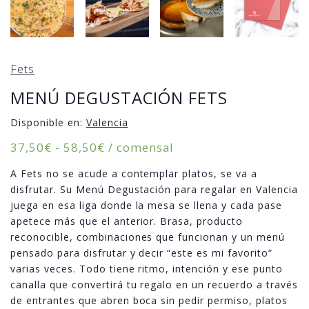
Fets
MENÚ DEGUSTACIÓN FETS
Disponible en:
Valencia
Rango
37,50
€
-
58,50
€
/ comensal
de
A Fets no se acude a contemplar platos, se va a
precios:
disfrutar. Su Menú Degustación para regalar en Valencia
desde
juega en esa liga donde la mesa se llena y cada pase
37,50€
apetece más que el anterior. Brasa, producto
hasta
reconocible, combinaciones que funcionan y un menú
58,50€
pensado para disfrutar y decir “este es mi favorito”
varias veces. Todo tiene ritmo, intención y ese punto
canalla que convertirá tu regalo en un recuerdo a través
de entrantes que abren boca sin pedir permiso, platos