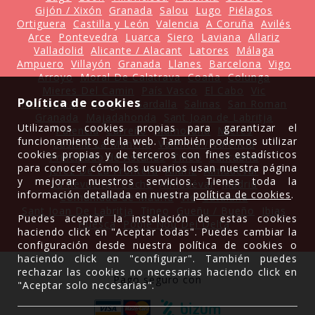
Gijón / Xixón
Granada
Salou
Lugo
Piélagos
Ortiguera
Castilla y León
Valencia
A Coruña
Avilés
Arce
Pontevedra
Luarca
Siero
Laviana
Allariz
Valladolid
Alicante / Alacant
Latores
Málaga
Ampuero
Villayón
Granada
Llanes
Barcelona
Vigo
Arroyo
Moral De Calatrava
Coaña
Colunga
Mieres Del Camin
País Vasco
El Cabo
Vic
Política de cookies
Illes Balears
Aragón
Sardalla
Salinas
San Roman
Granada
Majadahonda
Sant Joan de Labritja
Utilizamos cookies propias para garantizar el
Palencia
Carreño
Mamorana
Mieres
funcionamiento de la web. También podemos utilizar
Castilla La Mancha
Valencia / València
cookies propias y de terceros con fines estadísticos
Principado de Asturias
Tineo
Cantabria
para conocer cómo los usuarios usan nuestra página
Jerez De La Frontera
Allariz
Almudévar
y mejorar nuestros servicios. Tienes toda la
La Revuelta'l Coche
Almudévar
Madrid
información detallada en nuestra
política de cookies
.
Comunidad de Madrid
Vic
Cataluña
Sant Joan De Labritja
Tineo
Gueñu / Bueño
Ibias
Puedes aceptar la instalación de estas cookies
Huesca
Poble Nou Del Delta
haciendo click en "Aceptar todas". Puedes cambiar la
configuración desde nuestra política de cookies o
haciendo click en "configurar". También puedes
rechazar las cookies no necesarias haciendo click en
Pago seguro con
"Aceptar solo necesarias".