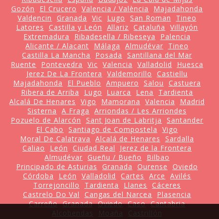
Gozón
El Crucero
Valencia / València
Majadahonda
Valdencin
Granada
Vic
Lugo
San Roman
Tineo
Latores
Castilla y León
Allariz
Cataluña
Villayón
Extremadura
Ribadesella / Ribeseya
Palencia
Alicante / Alacant
Málaga
Almudévar
Tineo
Castilla La Mancha
Posada
Santillana del Mar
Ruente
Pontevedra
Vic
Valencia
Valladolid
Huesca
Jerez De La Frontera
Valdemorillo
Castiellu
Majadahonda
El Pueblo
Ampuero
Salou
Castuera
Ribera de Arriba
Lugo
Luarca
Lena
Tardienta
Alcalá De Henares
Vigo
Mamorana
Valencia
Madrid
Sisterna
A Fraga
Arriondas / Les Arriondes
Pozuelo de Alarcón
Sant Joan de Labritja
Santander
El Cabo
Santiago de Compostela
Vigo
Moral De Calatrava
Alcalá de Henares
Sardalla
Caliao
León
Ciudad Real
Jerez de la Frontera
Almudévar
Gueñu / Bueño
Bilbao
Principado de Asturias
Granada
Ourense
Oviedo
Córdoba
León
Valladolid
Cartes
Arce
Avilés
Torrejoncillo
Tardienta
Llanes
Cáceres
Castrelo Do Val
Cangas del Narcea
Plasencia
Carreño
Granada
Oviedo
Caso
Cantabria
Alcobendas
Moaña
Castrillón