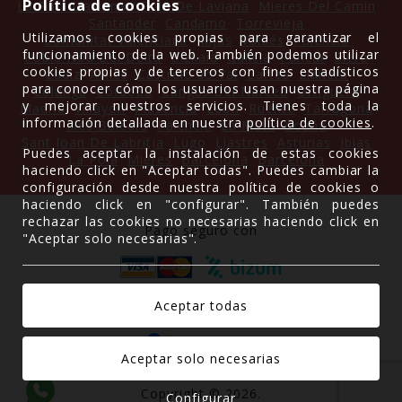
Política de cookies
La Pola Llaviana / Pola De Laviana
Mieres Del Camin
Santander
Candamo
Torrevieja
Utilizamos cookies propias para garantizar el
Comunitat Valenciana
Mijas
Valdés
Palencia
funcionamiento de la web. También podemos utilizar
Poble Nou Del Delta
Bizkaia
Galicia
Pancar
Siero
cookies propias y de terceros con fines estadísticos
Cádiz
Avilés
Castrelo do Val
Cartes
Llanera
para conocer cómo los usuarios usan nuestra página
Colunga
Córdoba
Cangas Del Narcea
Ortiguera
y mejorar nuestros servicios. Tienes toda la
Madrid
Villayón
Plasencia
León
Ruente
Tarragona
información detallada en nuestra
política de cookies
.
Illes Balears
Palencia
La Mata
Coaña
Sant Joan De Labritja
Lugo
Llastres
Asturias
Ibias
Puedes aceptar la instalación de estas cookies
La Pola
Mieres
Barcelona
Barcelona
haciendo click en "Aceptar todas". Puedes cambiar la
configuración desde nuestra política de cookies o
haciendo click en "configurar". También puedes
rechazar las cookies no necesarias haciendo click en
Pago seguro con
"Aceptar solo necesarias".
Gracias a
Copyright © 2026.
Configurar