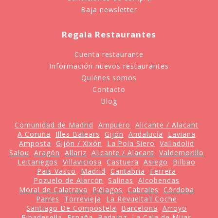
Baja newsletter
Regala Restaurantes
Cuenta restaurante
Información nuevos restaurantes
Quiénes somos
Contacto
Blog
Comunidad de Madrid
Ampuero
Alicante / Alacant
A Coruña
Illes Balears
Gijón
Andalucía
Laviana
Amposta
Gijón / Xixón
La Pola Siero
Valladolid
Salou
Aragón
Allariz
Alicante / Alacant
Valdemorillo
Leitariegos
Villaviciosa
Castuera
Asiego
Bilbao
País Vasco
Madrid
Cantabria
Ferrera
Pozuelo de Alarcón
Salinas
Alcobendas
Moral de Calatrava
Piélagos
Cabrales
Córdoba
Parres
Torrevieja
La Revuelta'l Coche
Santiago De Compostela
Barcelona
Arroyo
Ribadesella
España
Badajoz
La Cala de Mijas