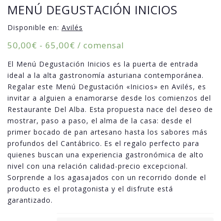
MENÚ DEGUSTACIÓN INICIOS
Disponible en:
Avilés
Rango
50,00
€
-
65,00
€
/ comensal
de
El Menú Degustación Inicios es la puerta de entrada
precios:
ideal a la alta gastronomía asturiana contemporánea.
desde
Regalar este Menú Degustación «Inicios» en Avilés, es
50,00€
invitar a alguien a enamorarse desde los comienzos del
hasta
Restaurante Del Alba. Esta propuesta nace del deseo de
65,00€
mostrar, paso a paso, el alma de la casa: desde el
primer bocado de pan artesano hasta los sabores más
profundos del Cantábrico. Es el regalo perfecto para
quienes buscan una experiencia gastronómica de alto
nivel con una relación calidad-precio excepcional.
Sorprende a los agasajados con un recorrido donde el
producto es el protagonista y el disfrute está
garantizado.