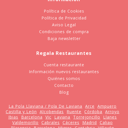
Política de Cookies
Política de Privacidad
Aviso Legal
Condiciones de compra
Baja newsletter
Regala Restaurantes
Cuenta restaurante
Información nuevos restaurantes
Quiénes somos
Contacto
Blog
La Pola Llaviana / Pola De Laviana
Arce
Ampuero
Castilla y León
Alcobendas
Ruente
Córdoba
Arroyo
Ibias
Barcelona
Vic
Laviana
Torrejoncillo
Llanes
Valdemorillo
Cabrales
Cáceres
Madrid
Caliao
Plasencia
Barcelona
Mieres
Cantabria
Villayón