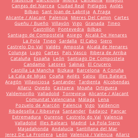
Cangas del Narcea
Ciudad Real
Piélagos
Avilés
Bilbao
Sant Joan de Labritja
A Fraga
Alicante / Alacant
Palencia
Mieres Del Camin
Cartes
Gueñu / Bueño
Villayón
Vigo
Granada
Tineo
Castrillón
Pontevedra
Bilbao
Santiago de Compostela
Asiego
Alcalá De Henares
La Pola
Tineo
Sardalla
El Cabo
Siero
Castrelo Do Val
Valdés
Amposta
Alcalá de Henares
Colunga
Lugo
Cartes
País Vasco
Ribera de Arriba
Cataluña
España
León
Santiago De Compostela
Candamo
Latores
Salinas
El Crucero
Castilla La Mancha
Bizkaia
Barcelona
A Coruña
La Cala de Mijas
Coaña
Avilés
Salou
Illes Balears
Aragón
Villaviciosa
Santander
Tardienta
Alcobendas
Allariz
Oviedo
Castuera
Moaña
Ortiguera
Valdemorillo
Valladolid
Torrevieja
Alicante / Alacant
Comunitat Valenciana
Málaga
Lena
Pozuelo de Alarcón
Palencia
Vigo
Valdencin
Ribadesella / Ribeseya
Santander
Badajoz
Pancar
Extremadura
Ourense
Castrelo do Val
Valencia
Valladolid
Illes Balears
Madrid
La Pola Siero
Majadahonda
Andalucía
Santillana del Mar
Jerez De La Frontera
León
Valencia / València
Allariz