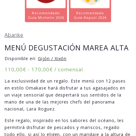
Recomendado
Recomendado
Guía Michelin 2026
Guía Repsol 2026
Abarike
MENÚ DEGUSTACIÓN MAREA ALTA
Disponible en:
Gijón / Xixón
Rango
110,00
€
-
170,00
€
/ comensal
de
La exclusividad de un regalo. Este menú con 12 pases
precios:
en estilo Omakase hará disfrutar a tus agasajados en
desde
un viaje sensorial que despertará sus sentidos de la
110,00€
mano de una de las mejores chefs del panorama
hasta
nacional, Lara Roguez.
170,00€
Este regalo, inspirado en los sabores del océano, les
permitirá disfrutar de pescados y mariscos, regado
todo ello, si así lo eligen, con un maridaje a la altura de