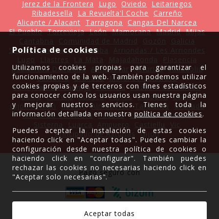
Jerez de la Frontera
Lugo
Oviedo
Leitariegos
Ribadesella
La Revuelta'l Coche
Carreño
Alicante / Alacant
Tarragona
Cangas Del Narcea
El Pueblo
Torrevieja
León
Mamorana
Madrid
Mijas
Cantabria
Comunidad de Madrid
Gozón
Galicia
Política de cookies
San Roman
Caso
Córdoba
Arriondas / Les Arriondes
Lugo
Llastres
La Mata
Majadahonda
Plasencia
Utilizamos cookies propias para garantizar el
Poble Nou Del Delta
Almudévar
Asturias
Valladolid
funcionamiento de la web. También podemos utilizar
Castuera
Granada
Moral de Calatrava
cookies propias y de terceros con fines estadísticos
Sant Joan De Labritja
Valencia
Pozuelo de Alarcón
para conocer cómo los usuarios usan nuestra página
Salou
Ferrera
Huesca
Parres
Córdoba
Cádiz
y mejorar nuestros servicios. Tienes toda la
Gijón / Xixón
Ruente
Almudévar
Tardienta
Granada
información detallada en nuestra
política de cookies
.
Moral De Calatrava
Posada
Llanera
Palencia
Sisterna
Luarca
Ampuero
Castiellu
Vic
Puedes aceptar la instalación de estas cookies
Principado de Asturias
Gijón
haciendo click en "Aceptar todas". Puedes cambiar la
configuración desde nuestra política de cookies o
haciendo click en "configurar". También puedes
rechazar las cookies no necesarias haciendo click en
Pago seguro con
"Aceptar solo necesarias".
Gracias a