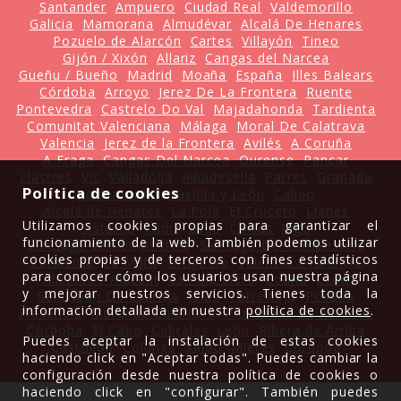
Santander
Ampuero
Ciudad Real
Valdemorillo
Galicia
Mamorana
Almudévar
Alcalá De Henares
Pozuelo de Alarcón
Cartes
Villayón
Tineo
Gijón / Xixón
Allariz
Cangas del Narcea
Gueñu / Bueño
Madrid
Moaña
España
Illes Balears
Córdoba
Arroyo
Jerez De La Frontera
Ruente
Pontevedra
Castrelo Do Val
Majadahonda
Tardienta
Comunitat Valenciana
Málaga
Moral De Calatrava
Valencia
Jerez de la Frontera
Avilés
A Coruña
A Fraga
Cangas Del Narcea
Ourense
Pancar
Llastres
Vic
Valladolid
Ribadesella
Parres
Granada
Política de cookies
Valdemorillo
Castilla y León
Caliao
Alcalá de Henares
La Pola
El Crucero
Llanes
Utilizamos cookies propias para garantizar el
Sisterna
Cádiz
Lugo
Cartes
Vigo
funcionamiento de la web. También podemos utilizar
Santiago de Compostela
Santiago De Compostela
cookies propias y de terceros con fines estadísticos
Tardienta
La Mata
Ortiguera
Valencia / València
para conocer cómo los usuarios usan nuestra página
Alicante / Alacant
La Pola Siero
Coaña
León
y mejorar nuestros servicios. Tienes toda la
Sant Joan De Labritja
Ibias
Torrevieja
Posada
información detallada en nuestra
política de cookies
.
Plasencia
Moral de Calatrava
Principado de Asturias
Córdoba
El Cabo
Cabrales
León
Ribera de Arriba
Puedes aceptar la instalación de estas cookies
Castrillón
Colunga
Salou
Mieres
Córdoba
haciendo click en "Aceptar todas". Puedes cambiar la
configuración desde nuestra política de cookies o
haciendo click en "configurar". También puedes