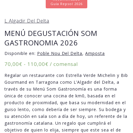
Guía Repsol 2026
L Algadir Del Delta
MENÚ DEGUSTACIÓN SOM
GASTRONOMIA 2026
Disponible en:
Poble Nou Del Delta
,
Amposta
Rango
70,00
€
-
110,00
€
/ comensal
de
Regalar un restaurante con Estrella Verde Michelin y Bib
precios:
Gourmand en Tarragona como L’Algadir del Delta, a
desde
través de su Menú Som Gastronomía es una forma
70,00€
única de conocer una cocina de km0, basada en el
hasta
producto de proximidad, que basa su modernidad en el
110,00€
guiso lento, como debería de ser siempre. Su bodega y
su atención en sala son a día de hoy, un referente de la
gastronomía catalana. Un regalo que cumplirá el
objetivo de quien lo elija, siempre que este sea el de