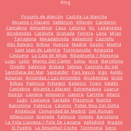
Blog
Pozuelo de Alarcón
Castilla La Mancha
Alicante / Alacant
Valdencin
Villayón
Candamo
Cantabria
Almudévar
Caso
Latores
Vic
Leitariegos
Alcobendas
Cataluña
Granada
Ferrera
Lena
Mijas
Tarragona
Majadahonda
Valladolid
Castiellu
Illes Balears
Bilbao
Huesca
Madrid
Gozón
Madrid
Sant Joan de Labritja
Torrejoncillo
Amposta
Castuera
La Cala de Mijas
Ribadesella / Ribeseya
Lugo
León
Mieres Del Camin
Salou
Arce
Barcelona
Oviedo
Valencia
Bizkaia
Salinas
Castrelo do Val
Santillana del Mar
Santander
País Vasco
Vigo
Avilés
Asturias
Arriondas / Les Arriondes
Alcobendas
Gijón
Bilbao
Palencia
Piélagos
Badajoz
Tineo
Valdés
Cantabria
Alicante / Alacant
Extremadura
Luarca
Asiego
Laviana
Ampuero
Llanera
Carreño
Allariz
Lugo
Castuera
Sardalla
Plasencia
Ruente
Barcelona
Palencia
Cáceres
Poble Nou Del Delta
Andalucía
Comunidad de Madrid
San Roman
Villaviciosa
Granada
Palencia
Oviedo
Barcelona
La Pola Llaviana / Pola De Laviana
Valladolid
Aragón
El Pueblo
La Revuelta'l Coche
Torrevieja
Siero