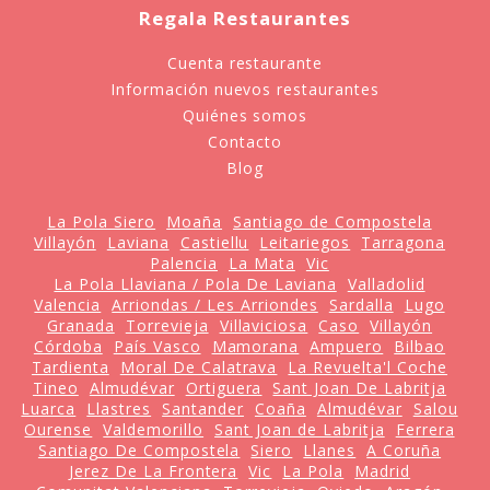
Regala Restaurantes
Cuenta restaurante
Información nuevos restaurantes
Quiénes somos
Contacto
Blog
La Pola Siero
Moaña
Santiago de Compostela
Villayón
Laviana
Castiellu
Leitariegos
Tarragona
Palencia
La Mata
Vic
La Pola Llaviana / Pola De Laviana
Valladolid
Valencia
Arriondas / Les Arriondes
Sardalla
Lugo
Granada
Torrevieja
Villaviciosa
Caso
Villayón
Córdoba
País Vasco
Mamorana
Ampuero
Bilbao
Tardienta
Moral De Calatrava
La Revuelta'l Coche
Tineo
Almudévar
Ortiguera
Sant Joan De Labritja
Luarca
Llastres
Santander
Coaña
Almudévar
Salou
Ourense
Valdemorillo
Sant Joan de Labritja
Ferrera
Santiago De Compostela
Siero
Llanes
A Coruña
Jerez De La Frontera
Vic
La Pola
Madrid