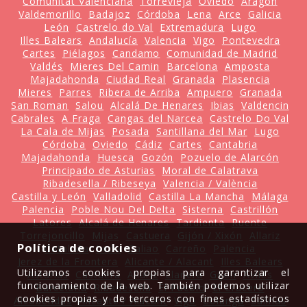
Comunitat Valenciana
Torrevieja
Oviedo
Aragón
Valdemorillo
Badajoz
Córdoba
Lena
Arce
Galicia
León
Castrelo do Val
Extremadura
Lugo
Illes Balears
Andalucía
Valencia
Vigo
Pontevedra
Cartes
Piélagos
Candamo
Comunidad de Madrid
Valdés
Mieres Del Camin
Barcelona
Amposta
Majadahonda
Ciudad Real
Granada
Plasencia
Mieres
Parres
Ribera de Arriba
Ampuero
Granada
San Roman
Salou
Alcalá De Henares
Ibias
Valdencin
Cabrales
A Fraga
Cangas del Narcea
Castrelo Do Val
La Cala de Mijas
Posada
Santillana del Mar
Lugo
Córdoba
Oviedo
Cádiz
Cartes
Cantabria
Majadahonda
Huesca
Gozón
Pozuelo de Alarcón
Principado de Asturias
Moral de Calatrava
Ribadesella / Ribeseya
Valencia / València
Castilla y León
Valladolid
Castilla La Mancha
Málaga
Palencia
Poble Nou Del Delta
Sisterna
Castrillón
Latores
Alcalá de Henares
Tardienta
Ruente
Torrejoncillo
Mijas
Castuera
Gijón / Xixón
Allariz
Política de cookies
Cataluña
León
Caliao
Carreño
Palencia
Jerez de la Frontera
Alicante / Alacant
Illes Balears
Utilizamos cookies propias para garantizar el
Asturias
Castuera
Allariz
Llanera
Gijón
Avilés
funcionamiento de la web. También podemos utilizar
Barcelona
Ribadesella
El Pueblo
El Crucero
cookies propias y de terceros con fines estadísticos
Alcobendas
Alicante / Alacant
Vigo
Colunga
Salinas