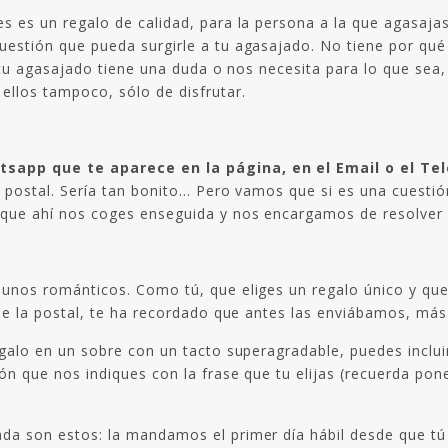
es es un regalo de calidad, para la persona a la que agasaja
uestión que pueda surgirle a tu agasajado. No tiene por qué 
 si tu agasajado tiene una duda o nos necesita para lo que s
ellos tampoco, sólo de disfrutar.
sapp que te aparece en la página, en el Email o el Te
a postal. Sería tan bonito… Pero vamos que si es una cuestión
que ahí nos coges enseguida y nos encargamos de resolver lo 
r unos románticos. Como tú, que eliges un regalo único y qu
 de la postal, te ha recordado que antes las enviábamos, más
egalo en un sobre con un tacto superagradable, puedes inclu
ión que nos indiques con la frase que tu elijas (recuerda p
da son estos: la mandamos el primer día hábil desde que tú 