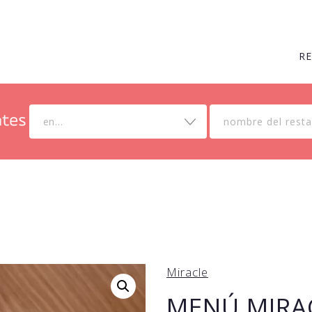
R
en...
Miracle
MENÚ MIRA