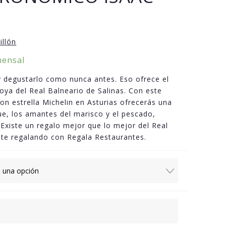
illón
o
mensal
y degustarlo como nunca antes. Eso ofrece el
os:
ya del Real Balneario de Salinas. Con este
e
on estrella Michelin en Asturias ofrecerás una
0€
e, los amantes del marisco y el pescado,
¿Existe un regalo mejor que lo mejor del Real
0€
rute regalando con Regala Restaurantes.