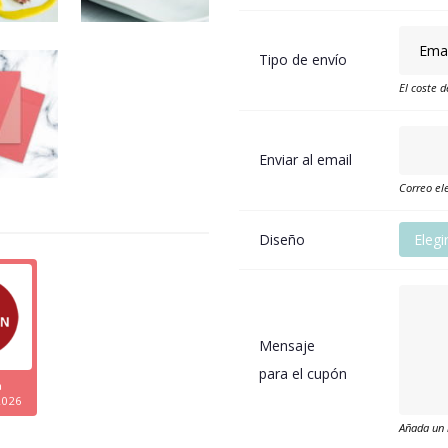
Tipo de envío
El coste d
Enviar al email
Correo ele
Diseño
Elegi
Mensaje
para el cupón
a
2026
Añada un 