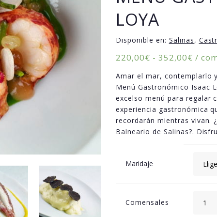
LOYA
Disponible en:
Salinas
,
Castr
Rang
220,00
€
-
352,00
€
/ co
de
Amar el mar, contemplarlo 
preci
Menú Gastronómico Isaac Lo
desd
excelso menú para regalar c
220,0
experiencia gastronómica qu
hasta
recordarán mientras vivan. 
352,0
Balneario de Salinas?. Disf
Maridaje
Comensales