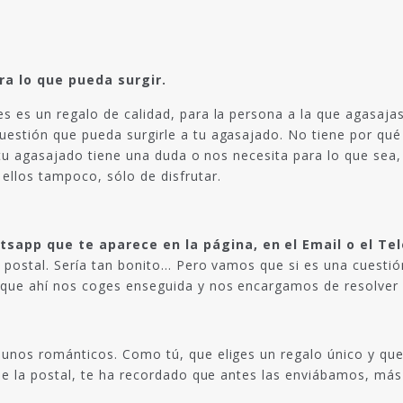
a lo que pueda surgir.
es es un regalo de calidad, para la persona a la que agasaja
uestión que pueda surgirle a tu agasajado. No tiene por qué 
 si tu agasajado tiene una duda o nos necesita para lo que s
ellos tampoco, sólo de disfrutar.
sapp que te aparece en la página, en el Email o el Te
a postal. Sería tan bonito… Pero vamos que si es una cuestión
que ahí nos coges enseguida y nos encargamos de resolver lo 
r unos románticos. Como tú, que eliges un regalo único y qu
 de la postal, te ha recordado que antes las enviábamos, más