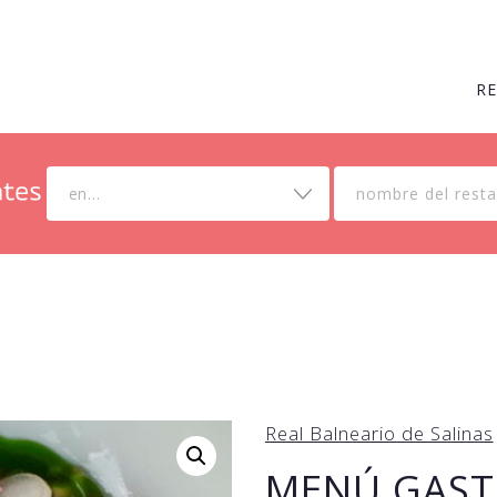
R
en...
Real Balneario de Salinas
MENÚ GAST