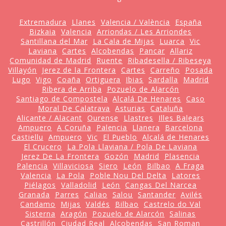
Extremadura
Llanes
Valencia / València
España
Bizkaia
Valencia
Arriondas / Les Arriondes
Santillana del Mar
La Cala de Mijas
Luarca
Vic
Laviana
Cartes
Alcobendas
Pancar
Allariz
Comunidad de Madrid
Ruente
Ribadesella / Ribeseya
Villayón
Jerez de la Frontera
Cartes
Carreño
Posada
Lugo
Vigo
Coaña
Ortiguera
Ibias
Sardalla
Madrid
Ribera de Arriba
Pozuelo de Alarcón
Santiago de Compostela
Alcalá De Henares
Caso
Moral De Calatrava
Asturias
Cataluña
Alicante / Alacant
Ourense
Llastres
Illes Balears
Ampuero
A Coruña
Palencia
Llanera
Barcelona
Castiellu
Ampuero
Vic
El Pueblo
Alcalá de Henares
El Crucero
La Pola Llaviana / Pola De Laviana
Jerez De La Frontera
Gozón
Madrid
Plasencia
Palencia
Villaviciosa
Siero
León
Bilbao
A Fraga
Valencia
La Pola
Poble Nou Del Delta
Latores
Piélagos
Valladolid
León
Cangas Del Narcea
Granada
Parres
Caliao
Salou
Santander
Avilés
Candamo
Mijas
Valdés
Bilbao
Castrelo do Val
Sisterna
Aragón
Pozuelo de Alarcón
Salinas
Castrillón
Ciudad Real
Alcobendas
San Roman