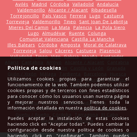
Avilés
Madrid
Córdoba
Valladolid
Andalucía
Valdemorillo
Alicante / Alacant
Ribadesella
Torrejoncillo
País Vasco
Ferrera
Lugo
Castuera
Torrevieja
Valdemorillo
Tineo
Sant Joan De Labritja
Mieres Del Camin
La Mata
Palencia
La Pola Siero
Lugo
Almudévar
Ruente
Colunga
Comunitat Valenciana
Castilla La Mancha
Illes Balears
Córdoba
Amposta
Moral de Calatrava
Torrevieja
Salou
Cáceres
Castuera
Plasencia
Valladolid
Tineo
Vigo
Galicia
Moaña
Santander
Allariz
Cantabria
Arroyo
Alicante / Alacant
Cantabria
Política de cookies
La Revuelta'l Coche
León
Castilla y León
Granada
Gijón / Xixón
Málaga
Tardienta
Barcelona
Huesca
Utilizamos cookies propias para garantizar el
Santiago De Compostela
Asiego
Cabrales
Badajoz
funcionamiento de la web. También podemos utilizar
Castrelo Do Val
Mieres
Valdencin
Pontevedra
cookies propias y de terceros con fines estadísticos
Cangas del Narcea
Cádiz
Barcelona
Lena
para conocer cómo los usuarios usan nuestra página
Sant Joan de Labritja
Oviedo
Villayón
Tardienta
y mejorar nuestros servicios. Tienes toda la
Mamorana
Oviedo
Majadahonda
Gijón
Arce
información detallada en nuestra
política de cookies
.
Principado de Asturias
Leitariegos
Almudévar
Gueñu / Bueño
Córdoba
Tarragona
El Cabo
Puedes aceptar la instalación de estas cookies
Majadahonda
Granada
haciendo click en "Aceptar todas". Puedes cambiar la
configuración desde nuestra política de cookies o
haciendo click en "configurar". También puedes