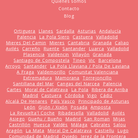
Quiénes somos
Contacto
Blog
Ortiguera
Llanes
Sardalla
Asturias
Andalucía
Palencia
La Pola Siero
Castuera
Valladolid
Mieres Del Camin
Mieres
Cantabria
Granada
Caliao
Avilés
Carreño
Ruente
Santander
Luarca
Valladolid
Plasencia
Valdencin
Villayón
Granada
Santiago de Compostela
Tineo
Vic
Barcelona
Arroyo
Santander
La Pola Llaviana / Pola De Laviana
A Fraga
Valdemorillo
Comunitat Valenciana
Extremadura
Mamorana
Torrejoncillo
Santillana del Mar
Cangas del Narcea
Palencia
Cartes
Moral de Calatrava
La Pola
Ribera de Arriba
Madrid
Castuera
Córdoba
Vigo
Cádiz
Alcalá De Henares
País Vasco
Principado de Asturias
León
Gijón / Xixón
Posada
Amposta
La Revuelta'l Coche
Ribadesella
Valladolid
Avilés
Asiego
Gueñu / Bueño
Madrid
San Roman
Mijas
Castrillón
Huesca
Valdés
Málaga
Cabrales
Salou
Aragón
La Mata
Moral De Calatrava
Castiellu
Lugo
Comunidad de Madrid
Oviedo
Jerez de la Frontera