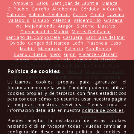
Ampuero
Salou
Sant Joan de Labritja
Málaga
El Pueblo
Carreño
Alcobendas
Córdoba
A Coruña
Cabrales
Valencia / València
Cartes
Coaña
Laviana
Valladolid
El Cabo
Palencia
Valdemorillo
Granada
Vic
Majadahonda
Aragón
Sisterna
Llastres
Comunidad de Madrid
Mieres Del Camin
Santiago de Compostela
Castuera
Santillana del Mar
Oviedo
Cangas del Narcea
León
Plasencia
Caso
Madrid
Mamorana
Palencia
San Roman
Gueñu / Bueño
Siero
Gijón
Alicante / Alacant
Ruente
Ourense
La Pola
Pozuelo de Alarcón
Castrelo Do Val
Castilla y León
La Cala de Mijas
Política de cookies
Torrevieja
Vigo
Córdoba
Madrid
Alicante / Alacant
Salou
Santander
Majadahonda
Valdés
Granada
Utilizamos cookies propias para garantizar el
Valencia
Alcobendas
Pancar
Allariz
Ruente
funcionamiento de la web. También podemos utilizar
Ribadesella
Mijas
Valladolid
Barcelona
Ciudad Real
cookies propias y de terceros con fines estadísticos
Illes Balears
Asturias
Avilés
Granada
Ibias
Lugo
para conocer cómo los usuarios usan nuestra página
León
Pozuelo de Alarcón
Caliao
Amposta
España
y mejorar nuestros servicios. Tienes toda la
Vigo
Gozón
Plasencia
Torrevieja
A Fraga
información detallada en nuestra
política de cookies
.
Villaviciosa
Poble Nou Del Delta
Bilbao
Alcalá de Henares
Huesca
Cantabria
Oviedo
Puedes aceptar la instalación de estas cookies
País Vasco
Bizkaia
Cataluña
Moaña
Ferrera
haciendo click en "Aceptar todas". Puedes cambiar la
configuración desde nuestra política de cookies o