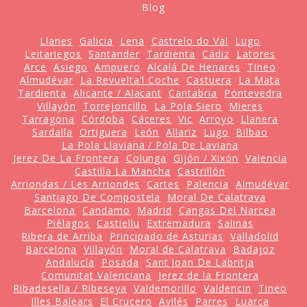
Blog
Llanes
Galicia
Lena
Castrelo do Val
Lugo
Leitariegos
Santander
Tardienta
Cádiz
Latores
Arce
Asiego
Ampuero
Alcalá De Henares
Tineo
Almudévar
La Revuelta'l Coche
Castuera
La Mata
Tardienta
Alicante / Alacant
Cantabria
Pontevedra
Villayón
Torrejoncillo
La Pola Siero
Mieres
Tarragona
Córdoba
Cáceres
Vic
Arroyo
Llanera
Sardalla
Ortiguera
León
Allariz
Lugo
Bilbao
La Pola Llaviana / Pola De Laviana
Jerez De La Frontera
Colunga
Gijón / Xixón
Valencia
Castilla La Mancha
Castrillón
Arriondas / Les Arriondes
Cartes
Palencia
Almudévar
Santiago De Compostela
Moral De Calatrava
Barcelona
Candamo
Madrid
Cangas Del Narcea
Piélagos
Castiellu
Extremadura
Salinas
Ribera de Arriba
Principado de Asturias
Valladolid
Barcelona
Villayón
Moral de Calatrava
Badajoz
Andalucía
Posada
Sant Joan De Labritja
Comunitat Valenciana
Jerez de la Frontera
Ribadesella / Ribeseya
Valdemorillo
Valdencin
Tineo
Illes Balears
El Crucero
Avilés
Parres
Luarca