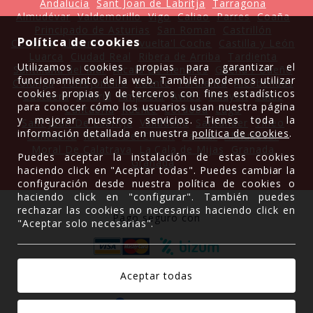
Andalucía
Sant Joan de Labritja
Tarragona
Almudévar
Valdemorillo
Vigo
Caliao
Parres
Coaña
Principado de Asturias
San Roman
Castrillón
Política de cookies
Córdoba
Llastres
La Revuelta'l Coche
Castilla y León
Luarca
Ciudad Real
Ribera de Arriba
Tardienta
Utilizamos cookies propias para garantizar el
Santillana del Mar
Alcalá De Henares
Gueñu / Bueño
funcionamiento de la web. También podemos utilizar
Colunga
Torrejoncillo
Ruente
Tardienta
Alcobendas
cookies propias y de terceros con fines estadísticos
Castuera
Madrid
Amposta
Avilés
Villayón
Cádiz
para conocer cómo los usuarios usan nuestra página
Cantabria
Ruente
Córdoba
Lugo
y mejorar nuestros servicios. Tienes toda la
Sant Joan De Labritja
Valladolid
Santander
Tineo
información detallada en nuestra
política de cookies
.
Cantabria
Mieres Del Camin
Pancar
Almudévar
Moral De Calatrava
La Cala de Mijas
Granada
Puedes aceptar la instalación de estas cookies
Granada
haciendo click en "Aceptar todas". Puedes cambiar la
configuración desde nuestra política de cookies o
haciendo click en "configurar". También puedes
rechazar las cookies no necesarias haciendo click en
Pago seguro con
"Aceptar solo necesarias".
Gracias a