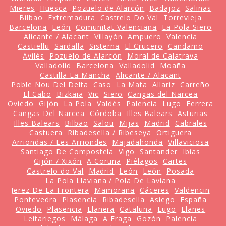
Mieres
Huesca
Pozuelo de Alarcón
Badajoz
Salinas
Bilbao
Extremadura
Castrelo Do Val
Torrevieja
Barcelona
León
Comunitat Valenciana
La Pola Siero
Alicante / Alacant
Villayón
Ampuero
Valencia
Castiellu
Sardalla
Sisterna
El Crucero
Candamo
Avilés
Pozuelo de Alarcón
Moral de Calatrava
Valladolid
Barcelona
Valladolid
Moaña
Castilla La Mancha
Alicante / Alacant
Poble Nou Del Delta
Caso
La Mata
Allariz
Carreño
El Cabo
Bizkaia
Vic
Siero
Cangas del Narcea
Oviedo
Gijón
La Pola
Valdés
Palencia
Lugo
Ferrera
Cangas Del Narcea
Córdoba
Illes Balears
Asturias
Illes Balears
Bilbao
Salou
Mijas
Madrid
Cabrales
Castuera
Ribadesella / Ribeseya
Ortiguera
Arriondas / Les Arriondes
Majadahonda
Villaviciosa
Santiago De Compostela
Vigo
Santander
Ibias
Gijón / Xixón
A Coruña
Piélagos
Cartes
Castrelo do Val
Madrid
León
León
Posada
La Pola Llaviana / Pola De Laviana
Jerez De La Frontera
Mamorana
Cáceres
Valdencin
Pontevedra
Plasencia
Ribadesella
Asiego
España
Oviedo
Plasencia
Llanera
Cataluña
Lugo
Llanes
Leitariegos
Málaga
A Fraga
Gozón
Palencia