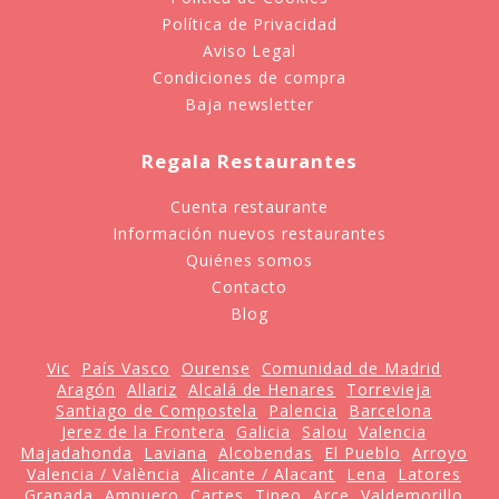
Política de Privacidad
Aviso Legal
Condiciones de compra
Baja newsletter
Regala Restaurantes
Cuenta restaurante
Información nuevos restaurantes
Quiénes somos
Contacto
Blog
Vic
País Vasco
Ourense
Comunidad de Madrid
Aragón
Allariz
Alcalá de Henares
Torrevieja
Santiago de Compostela
Palencia
Barcelona
Jerez de la Frontera
Galicia
Salou
Valencia
Majadahonda
Laviana
Alcobendas
El Pueblo
Arroyo
Valencia / València
Alicante / Alacant
Lena
Latores
Granada
Ampuero
Cartes
Tineo
Arce
Valdemorillo