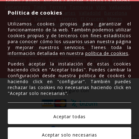
Gueñu / Bueño
Alicante / Alacant
Castilla La Mancha
Leitariegos
Tineo
Ferrera
Torrevieja
Vigo
Valladolid
Política de cookies
Sant Joan De Labritja
Cartes
Valladolid
Barcelona
Laviana
Tardienta
Llastres
El Crucero
Mieres
Utilizamos cookies propias para garantizar el
Tarragona
Valdencin
Madrid
Badajoz
funcionamiento de la web. También podemos utilizar
Comunitat Valenciana
Gozón
Ibias
Coaña
cookies propias y de terceros con fines estadísticos
Alcobendas
A Coruña
Pancar
Cangas del Narcea
para conocer cómo los usuarios usan nuestra página
Palencia
Cabrales
Avilés
Madrid
Andalucía
y mejorar nuestros servicios. Tienes toda la
Cangas Del Narcea
Cantabria
León
Carreño
información detallada en nuestra
política de cookies
.
Valdemorillo
Cáceres
Moral De Calatrava
Latores
Villayón
España
Cataluña
Llanes
Granada
Arroyo
Puedes aceptar la instalación de estas cookies
Alcalá De Henares
Moaña
San Roman
haciendo click en "Aceptar todas". Puedes cambiar la
configuración desde nuestra política de cookies o
haciendo click en "configurar". También puedes
rechazar las cookies no necesarias haciendo click en
Pago seguro con
"Aceptar solo necesarias".
Gracias a