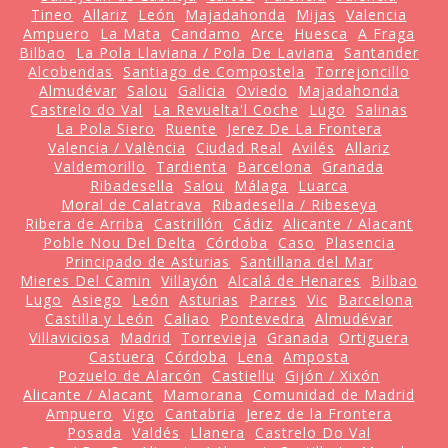
Tineo
Allariz
León
Majadahonda
Mijas
Valencia
Ampuero
La Mata
Candamo
Arce
Huesca
A Fraga
Bilbao
La Pola Llaviana / Pola De Laviana
Santander
Alcobendas
Santiago de Compostela
Torrejoncillo
Almudévar
Salou
Galicia
Oviedo
Majadahonda
Castrelo do Val
La Revuelta'l Coche
Lugo
Salinas
La Pola Siero
Ruente
Jerez De La Frontera
Valencia / València
Ciudad Real
Avilés
Allariz
Valdemorillo
Tardienta
Barcelona
Granada
Ribadesella
Salou
Málaga
Luarca
Moral de Calatrava
Ribadesella / Ribeseya
Ribera de Arriba
Castrillón
Cádiz
Alicante / Alacant
Poble Nou Del Delta
Córdoba
Caso
Plasencia
Principado de Asturias
Santillana del Mar
Mieres Del Camin
Villayón
Alcalá de Henares
Bilbao
Lugo
Asiego
León
Asturias
Parres
Vic
Barcelona
Castilla y León
Caliao
Pontevedra
Almudévar
Villaviciosa
Madrid
Torrevieja
Granada
Ortiguera
Castuera
Córdoba
Lena
Amposta
Pozuelo de Alarcón
Castiellu
Gijón / Xixón
Alicante / Alacant
Mamorana
Comunidad de Madrid
Ampuero
Vigo
Cantabria
Jerez de la Frontera
Posada
Valdés
Llanera
Castrelo Do Val