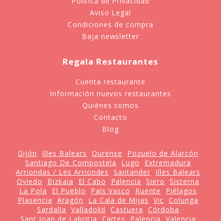
Política de Privacidad
Aviso Legal
Condiciones de compra
Baja newsletter
Regala Restaurantes
Cuenta restaurante
Información nuevos restaurantes
Quiénes somos
Contacto
Blog
Gijón
Illes Balears
Ourense
Pozuelo de Alarcón
Santiago De Compostela
Lugo
Extremadura
Arriondas / Les Arriondes
Santander
Illes Balears
Oviedo
Bizkaia
El Cabo
Palencia
Siero
Sisterna
La Pola
El Pueblo
País Vasco
Ruente
Piélagos
Plasencia
Aragón
La Cala de Mijas
Vic
Colunga
Sardalla
Valladolid
Castuera
Córdoba
Sant Joan de Labritja
Cartes
Palencia
Valencia