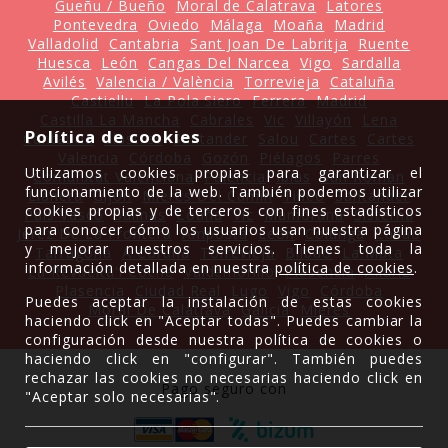
Gueñu / Bueño
Moral de Calatrava
Latores
Pontevedra
Oviedo
Málaga
Moaña
Madrid
Valladolid
Cantabria
Sant Joan De Labritja
Ruente
Huesca
León
Cangas Del Narcea
Vigo
Sardalla
Avilés
Valencia / València
Torrevieja
Cataluña
Castiellu
La Pola Siero
Ferrera
Madrid
Castilla La Mancha
Cabrales
Vic
Villayón
Lena
Política de cookies
Cantabria
Llastres
Santander
Salou
Cartes
Cartes
Valencia
Córdoba
Gozón
Piélagos
Parres
Utilizamos cookies propias para garantizar el
Comunitat Valenciana
Palencia
Ibias
San Roman
funcionamiento de la web. También podemos utilizar
Llanera
Gijón
Mieres Del Camin
Tineo
Santander
cookies propias y de terceros con fines estadísticos
País Vasco
Salinas
Coaña
Vic
Mamorana
Sisterna
para conocer cómo los usuarios usan nuestra página
Jerez De La Frontera
Amposta
León
Colunga
Caliao
y mejorar nuestros servicios. Tienes toda la
Tarragona
A Coruña
Torrevieja
Bilbao
La Mata
información detallada en nuestra
política de cookies
.
La Revuelta'l Coche
Valdemorillo
Plasencia
Allariz
Plasencia
Ciudad Real
Lugo
Vigo
Córdoba
Puedes aceptar la instalación de estas cookies
Moral De Calatrava
Galicia
Mieres
haciendo click en "Aceptar todas". Puedes cambiar la
configuración desde nuestra política de cookies o
haciendo click en "configurar". También puedes
rechazar las cookies no necesarias haciendo click en
Pago seguro con
"Aceptar solo necesarias".