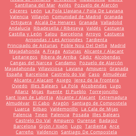
Santillana del Mar
Avilés
Pozuelo de Alarcón
Cáceres
León
La Pola Llaviana / Pola De Laviana
Valencia
Villayón
Comunidad de Madrid
Granada
Ortiguera
Alcalá De Henares
Granada
Valladolid
Andalucía
Ribadesella / Ribeseya
Valdés
Castuera
Castilla y León
Salou
Barcelona
Arroyo
Castuera
Arriondas / Les Arriondes
Tardienta
Principado de Asturias
Poble Nou Del Delta
Madrid
Majadahonda
A Fraga
Asturias
Alicante / Alacant
Leitariegos
Ribera de Arriba
Cádiz
Alcobendas
Cangas del Narcea
Candamo
Pozuelo de Alarcón
Majadahonda
Villaviciosa
Laviana
Ampuero
Granada
España
Barcelona
Castrelo do Val
Caso
Almudévar
Alicante / Alacant
Asiego
Jerez de la Frontera
Oviedo
Illes Balears
La Pola
Alcobendas
Lugo
Allariz
Mijas
Ruente
El Pueblo
Torrejoncillo
Sant Joan de Labritja
Alicante / Alacant
Extremadura
Almudévar
El Cabo
Aragón
Santiago de Compostela
Luarca
Bilbao
Valdemorillo
La Cala de Mijas
Palencia
Tineo
Palencia
Posada
Illes Balears
Castrelo Do Val
Ampuero
Ourense
Badajoz
Barcelona
Gijón / Xixón
Lugo
Tardienta
Arce
Carreño
Valdencin
Santiago De Compostela