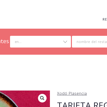
R
en...
Xodó Plasencia
TARJETA R