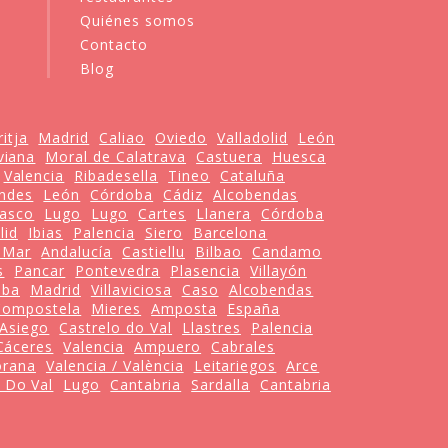
Quiénes somos
Contacto
Blog
itja
Madrid
Caliao
Oviedo
Valladolid
León
viana
Moral de Calatrava
Castuera
Huesca
Valencia
Ribadesella
Tineo
Cataluña
ondes
León
Córdoba
Cádiz
Alcobendas
Vasco
Lugo
Lugo
Cartes
Llanera
Córdoba
lid
Ibias
Palencia
Siero
Barcelona
l Mar
Andalucía
Castiellu
Bilbao
Candamo
s
Pancar
Pontevedra
Plasencia
Villayón
oba
Madrid
Villaviciosa
Caso
Alcobendas
Compostela
Mieres
Amposta
España
Asiego
Castrelo do Val
Llastres
Palencia
Cáceres
Valencia
Ampuero
Cabrales
rana
Valencia / València
Leitariegos
Arce
 Do Val
Lugo
Cantabria
Sardalla
Cantabria