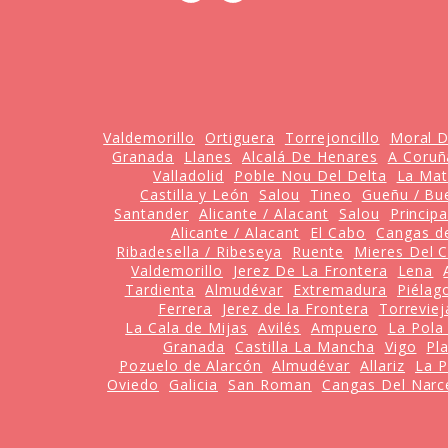
Valdemorillo
Ortiguera
Torrejoncillo
Moral D
Granada
Llanes
Alcalá De Henares
A Coruñ
Valladolid
Poble Nou Del Delta
La Ma
Castilla y León
Salou
Tineo
Gueñu / Bu
Santander
Alicante / Alacant
Salou
Princip
Alicante / Alacant
El Cabo
Cangas d
Ribadesella / Ribeseya
Ruente
Mieres Del 
Valdemorillo
Jerez De La Frontera
Lena
Tardienta
Almudévar
Extremadura
Piélag
Ferrera
Jerez de la Frontera
Torreviej
La Cala de Mijas
Avilés
Ampuero
La Pola
Granada
Castilla La Mancha
Vigo
Pl
Pozuelo de Alarcón
Almudévar
Allariz
La P
Oviedo
Galicia
San Roman
Cangas Del Narc