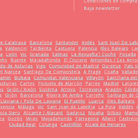
Condiciones de compra
Baja newsletter
e Calatrava
Barcelona
Santander
Avilés
Sant Joan De Labr
a
Valdencin
Tardienta
Castuera
Palencia
Illes Balears
La
ta
León
Vic
Granada
Salinas
La Revuelta'l Coche
Posada
eño
Ruente
Majadahonda
El Crucero
Arriondas / Les Arri
ado de Asturias
Vigo
Comunidad de Madrid
Ourense
País 
el Narcea
Santiago De Compostela
A Fraga
Coaña
Vallado
Camin
Bizkaia
Comunitat Valenciana
Villayón
Santillana de
Asturias
Cartes
Pozuelo de Alarcón
Parres
Madrid
Latore
os
Gijón / Xixón
Sisterna
Arroyo
Torrevieja
Aragón
Córd
a
Gijón
Barcelona
Ribera de Arriba
Carreño
Santiago de 
 Llaviana / Pola De Laviana
El Pueblo
Luarca
Illes Balears
asencia
Málaga
Vic
Sant Joan de Labritja
La Pola
Valdés
ola Siero
Alicante / Alacant
Badajoz
Moaña
Bilbao
Mamo
ea
Gozón
Mijas
Majadahonda
Tarragona
Allariz
Castrelo
Ciudad Real
Colunga
Castrillón
Alcalá de Henares