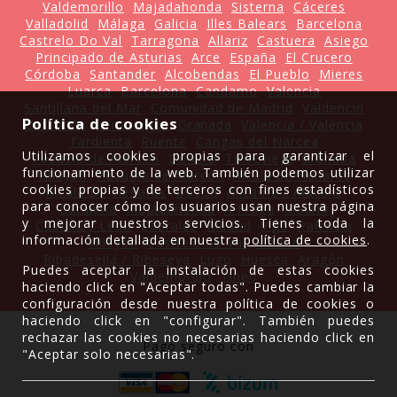
Valdemorillo
Majadahonda
Sisterna
Cáceres
Valladolid
Málaga
Galicia
Illes Balears
Barcelona
Castrelo Do Val
Tarragona
Allariz
Castuera
Asiego
Principado de Asturias
Arce
España
El Crucero
Córdoba
Santander
Alcobendas
El Pueblo
Mieres
Luarca
Barcelona
Candamo
Valencia
Santillana del Mar
Comunidad de Madrid
Valdencin
Política de cookies
Castrillón
Leitariegos
Granada
Valencia / València
Tardienta
Ruente
Cangas del Narcea
Utilizamos cookies propias para garantizar el
Pozuelo de Alarcón
Llanera
Torrevieja
Granada
funcionamiento de la web. También podemos utilizar
Villayón
Pozuelo de Alarcón
Alcalá de Henares
cookies propias y de terceros con fines estadísticos
Alcalá De Henares
Gozón
Alicante / Alacant
para conocer cómo los usuarios usan nuestra página
Cataluña
Majadahonda
A Fraga
Madrid
y mejorar nuestros servicios. Tienes toda la
Castilla y León
Cabrales
Madrid
Vigo
Palencia
información detallada en nuestra
política de cookies
.
Villayón
Castrelo do Val
Madrid
Ribadesella / Ribeseya
Lugo
Huesca
Aragón
Puedes aceptar la instalación de estas cookies
Valdemorillo
Tineo
haciendo click en "Aceptar todas". Puedes cambiar la
configuración desde nuestra política de cookies o
haciendo click en "configurar". También puedes
rechazar las cookies no necesarias haciendo click en
Pago seguro con
"Aceptar solo necesarias".