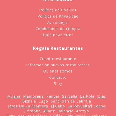
Política de Cookies
Política de Privacidad
Aviso Legal
Condiciones de compra
Baja newsletter
Regala Restaurantes
Cuenta restaurante
Información nuevos restaurantes
Quiénes somos
Contacto
Blog
Moaña
Mamorana
Pancar
Sardalla
La Pola
Ibias
Bizkaia
Lugo
Sant Joan de Labritja
Jerez De La Frontera
El Cabo
La Revuelta'l Coche
Córdoba
Allariz
Palencia
Arroyo
Sant Joan De Labritja
Valdés
País Vasco
Tardienta