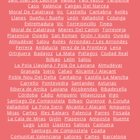
Caso
Valencia
Cangas Del Narcea
Moral De Calatrava
Vic
Castiellu
Cantabria
Avilés
Llanes
Gueñu / Bueño
León
Valladolid
Colunga
Extremadura
Vic
Torrejoncillo
Tineo
Moral de Calatrava
Mieres Del Camin
Torrevieja
Plasencia
Oviedo
San Roman
Gijón / Xixón
Oviedo
Almudévar
Salou
Avilés
Arriondas / Les Arriondes
Ferrera
Andalucía
Jerez de la Frontera
Lena
Ortiguera
Badajoz
La Mata
Piélagos
Ciudad Real
Bilbao
León
Salou
La Pola Llaviana / Pola De Laviana
Almudévar
Granada
Siero
Caliao
Alicante / Alacant
Poble Nou Del Delta
Cantabria
Castilla La Mancha
Carreño
Pontevedra
Santander
Asturias
Ribera de Arriba
Laviana
Alcobendas
Ribadesella
Córdoba
Cádiz
Ampuero
Villaviciosa
Vigo
Santiago De Compostela
Bilbao
Ourense
A Coruña
Valladolid
La Pola Siero
Alicante / Alacant
Ampuero
Mijas
Cartes
Illes Balears
Palencia
Parres
Posada
La Cala de Mijas
Gijón
Plasencia
Amposta
Ruente
Lugo
León
Llastres
Salinas
Castuera
Santiago de Compostela
Coaña
Comunitat Valenciana
Latores
Cartes
Barcelona