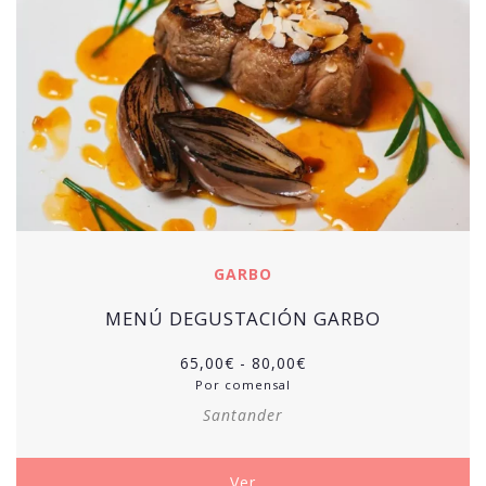
GARBO
MENÚ DEGUSTACIÓN GARBO
Rango
65,00
€
-
80,00
€
de
Por comensal
precios:
Santander
desde
65,00€
hasta
Ver
80,00€