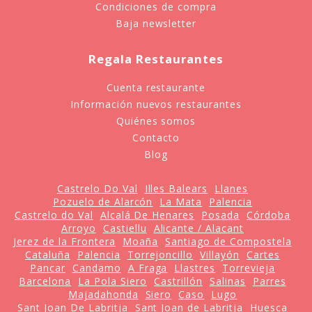
Condiciones de compra
Baja newsletter
Regala Restaurantes
Cuenta restaurante
Información nuevos restaurantes
Quiénes somos
Contacto
Blog
Castrelo Do Val
Illes Balears
Llanes
Pozuelo de Alarcón
La Mata
Palencia
Castrelo do Val
Alcalá De Henares
Posada
Córdoba
Arroyo
Castiellu
Alicante / Alacant
Jerez de la Frontera
Moaña
Santiago de Compostela
Cataluña
Palencia
Torrejoncillo
Villayón
Cartes
Pancar
Candamo
A Fraga
Llastres
Torrevieja
Barcelona
La Pola Siero
Castrillón
Salinas
Parres
Majadahonda
Siero
Caso
Lugo
Sant Joan De Labritja
Sant Joan de Labritja
Huesca