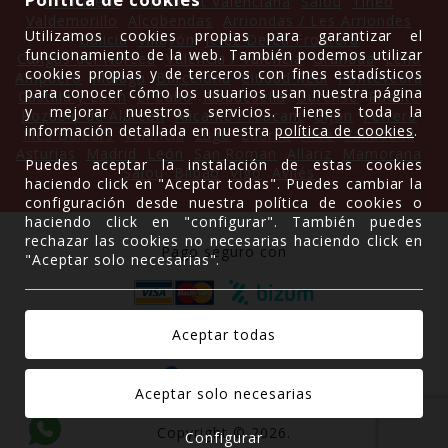
El Crucero
Comunitat Valenciana
Salou
Tineo
Valdemorillo
Alcobendas
Arriondas / Les Arriondes
Utilizamos cookies propias para garantizar el
Galicia
Villayón
Jerez De La Frontera
funcionamiento de la web. También podemos utilizar
Cangas del Narcea
Valencia / València
Granada
Lena
cookies propias y de terceros con fines estadísticos
Ampuero
Málaga
Barcelona
Ciudad Real
Pontevedra
para conocer cómo los usuarios usan nuestra página
Castilla y León
El Cabo
Ribadesella
Ourense
Ruente
y mejorar nuestros servicios. Tienes toda la
Pozuelo de Alarcón
Alicante / Alacant
Gijón
Ferrera
información detallada en nuestra
política de cookies
.
Illes Balears
Valencia
Lugo
Luarca
Arce
Valladolid
Asturias
Madrid
León
San Roman
Allariz
Mamorana
Puedes aceptar la instalación de estas cookies
Salou
Bilbao
Vigo
Avilés
haciendo click en "Aceptar todas". Puedes cambiar la
configuración desde nuestra política de cookies o
haciendo click en "configurar". También puedes
rechazar las cookies no necesarias haciendo click en
Pago seguro con
"Aceptar solo necesarias".
Gracias a
Copyright © 2026.
Configurar