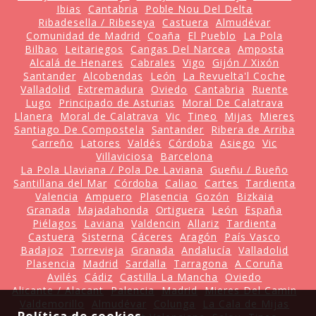
Ibias
Cantabria
Poble Nou Del Delta
Ribadesella / Ribeseya
Castuera
Almudévar
Comunidad de Madrid
Coaña
El Pueblo
La Pola
Bilbao
Leitariegos
Cangas Del Narcea
Amposta
Alcalá de Henares
Cabrales
Vigo
Gijón / Xixón
Santander
Alcobendas
León
La Revuelta'l Coche
Valladolid
Extremadura
Oviedo
Cantabria
Ruente
Lugo
Principado de Asturias
Moral De Calatrava
Llanera
Moral de Calatrava
Vic
Tineo
Mijas
Mieres
Santiago De Compostela
Santander
Ribera de Arriba
Carreño
Latores
Valdés
Córdoba
Asiego
Vic
Villaviciosa
Barcelona
La Pola Llaviana / Pola De Laviana
Gueñu / Bueño
Santillana del Mar
Córdoba
Caliao
Cartes
Tardienta
Valencia
Ampuero
Plasencia
Gozón
Bizkaia
Granada
Majadahonda
Ortiguera
León
España
Piélagos
Laviana
Valdencin
Allariz
Tardienta
Castuera
Sisterna
Cáceres
Aragón
País Vasco
Badajoz
Torrevieja
Granada
Andalucía
Valladolid
Plasencia
Madrid
Sardalla
Tarragona
A Coruña
Avilés
Cádiz
Castilla La Mancha
Oviedo
Alicante / Alacant
Palencia
Madrid
Mieres Del Camin
Valdemorillo
Almudévar
Colunga
La Cala de Mijas
Política de cookies