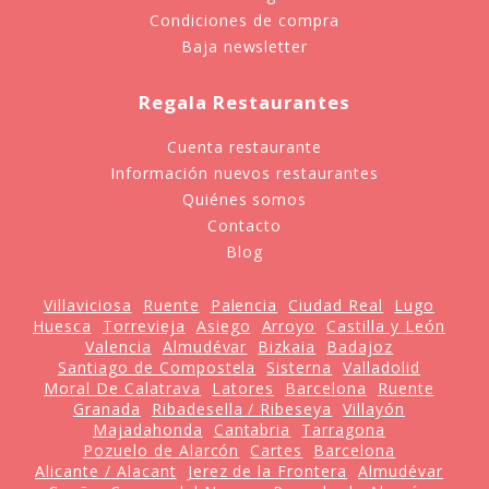
Condiciones de compra
Baja newsletter
Regala Restaurantes
Cuenta restaurante
Información nuevos restaurantes
Quiénes somos
Contacto
Blog
Villaviciosa
Ruente
Palencia
Ciudad Real
Lugo
Huesca
Torrevieja
Asiego
Arroyo
Castilla y León
Valencia
Almudévar
Bizkaia
Badajoz
Santiago de Compostela
Sisterna
Valladolid
Moral De Calatrava
Latores
Barcelona
Ruente
Granada
Ribadesella / Ribeseya
Villayón
Majadahonda
Cantabria
Tarragona
Pozuelo de Alarcón
Cartes
Barcelona
Alicante / Alacant
Jerez de la Frontera
Almudévar