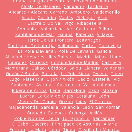
Coaña
Cangas del Narcea
Pozuelo de Alarcón
Alcalá De Henares
Candamo
Tardienta
Alicante / Alacant
Carreño
Ampuero
Valdemorillo
Allariz
Córdoba
Valdés
Piélagos
Arce
Castrelo Do Val
Vigo
Ribadesella
Comunitat Valenciana
Vic
Castuera
Bilbao
Santillana del Mar
España
Palencia
Villayón
Jerez De La Frontera
Leitariegos
Sant Joan De Labritja
Valladolid
Cartes
Torrevieja
La Pola Llaviana / Pola De Laviana
Galicia
Alcalá de Henares
Illes Balears
Madrid
Mijas
Llanes
Cabrales
Ourense
Comunidad de Madrid
Castuera
Mamorana
Caliao
Córdoba
Salou
Llanera
Valdencin
Gueñu / Bueño
Posada
La Pola Siero
Oviedo
Tineo
Lugo
Plasencia
Gijón / Xixón
Cádiz
Castiellu
Vic
Santander
Asturias
Castrelo do Val
Alcobendas
Ribera de Arriba
Lena
Barcelona
Caso
Moaña
Luarca
La Cala de Mijas
Cataluña
León
Mieres Del Camin
Gozón
Ibias
El Crucero
Majadahonda
Sardalla
Valencia
León
San Roman
Granada
Palencia
Colunga
Avilés
Poble Nou Del Delta
Torrejoncillo
Santander
El Cabo
Cáceres
Principado de Asturias
Allariz
Ferrera
La Mata
León
Tineo
Castilla La Mancha