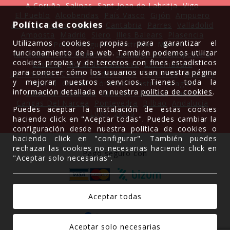
A Coruña
Salinas
Sant Joan de Labritja
Vigo
El Pueblo
Alcobendas
País Vasco
Gijón
Ampuero
Política de cookies
A Fraga
Avilés
Málaga
Cantabria
Parres
Valladolid
Amposta
Madrid
Siero
Illes Balears
Plasencia
Utilizamos cookies propias para garantizar el
La Pola
Ortiguera
Castrillón
Mieres
funcionamiento de la web. También podemos utilizar
Arriondas / Les Arriondes
Santiago De Compostela
cookies propias y de terceros con fines estadísticos
Laviana
Moral de Calatrava
Extremadura
para conocer cómo los usuarios usan nuestra página
La Revuelta'l Coche
Valdemorillo
Tardienta
Granada
y mejorar nuestros servicios. Tienes toda la
Madrid
Oviedo
Córdoba
Llastres
Aragón
información detallada en nuestra
política de cookies
.
Valencia / València
Alicante / Alacant
Pancar
Cangas Del Narcea
Pontevedra
Bilbao
Andalucía
Puedes aceptar la instalación de estas cookies
Lugo
Salou
haciendo click en "Aceptar todas". Puedes cambiar la
configuración desde nuestra política de cookies o
haciendo click en "configurar". También puedes
rechazar las cookies no necesarias haciendo click en
Pago seguro con
"Aceptar solo necesarias".
Gracias a