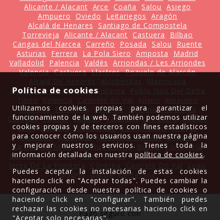
Alicante / Alacant
Arce
Coaña
Salou
Asiego
Ampuero
Oviedo
Leitariegos
Aragón
Alcalá de Henares
Santiago de Compostela
Torrevieja
Alicante / Alacant
Castuera
Bilbao
Cangas del Narcea
Carreño
Posada
Salou
Ruente
Asturias
Ferrera
La Pola Siero
Amposta
Madrid
Valladolid
Palencia
Valdés
Arriondas / Les Arriondes
Valencia
Castuera
Llastres
Pozuelo de Alarcón
Alcalá De Henares
Alcobendas
Mamorana
Política de cookies
Principado de Asturias
Sisterna
Poble Nou Del Delta
Tineo
Valencia
Castrelo do Val
Allariz
Ampuero
Utilizamos cookies propias para garantizar el
Castiellu
Tardienta
Colunga
Laviana
Tardienta
funcionamiento de la web. También podemos utilizar
Córdoba
Pancar
Villayón
Cataluña
Ortiguera
Ruente
cookies propias y de terceros con fines estadísticos
Lugo
Sardalla
Alcobendas
Valdemorillo
Huesca
para conocer cómo los usuarios usan nuestra página
Andalucía
A Coruña
Santillana del Mar
Granada
y mejorar nuestros servicios. Tienes toda la
La Cala de Mijas
Gueñu / Bueño
Bilbao
Torrevieja
información detallada en nuestra
política de cookies
.
Cabrales
La Mata
Ibias
Cartes
Plasencia
Cantabria
Jerez De La Frontera
Córdoba
Castrelo Do Val
Lugo
Puedes aceptar la instalación de estas cookies
Madrid
Galicia
Barcelona
haciendo click en "Aceptar todas". Puedes cambiar la
configuración desde nuestra política de cookies o
haciendo click en "configurar". También puedes
rechazar las cookies no necesarias haciendo click en
Pago seguro con
"Aceptar solo necesarias".