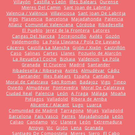
Villayón
Castilla y León
Illes Balears
Ourense
Mieres Del Camin
Sant Joan de Labritja
Valencia / València
Villaviciosa
Sant Joan De Labritja
Vigo
Plasencia
Barcelona
Majadahonda
Palencia
Allariz
Comunitat Valenciana
Córdoba
Ribadesella
El Pueblo
Jerez de la Frontera
Latores
Cangas Del Narcea
Torrejoncillo
Avilés
Gozón
Valdemorillo
La Pola Llaviana / Pola De Laviana
Cáceres
Castilla La Mancha
Gijón / Xixón
Castrillón
Caso
Salinas
Cartes
Llanes
Pozuelo de Alarcón
La Revuelta'l Coche
Bizkaia
Valdencin
La Pola
Granada
El Crucero
Madrid
Santander
Ribadesella / Ribeseya
Avilés
Almudévar
Cádiz
Santander
Illes Balears
España
Cantabria
Moral de Calatrava
San Roman
Badajoz
Vigo
Tineo
Oviedo
Almudévar
Pontevedra
Moral De Calatrava
Ciudad Real
Palencia
León
A Fraga
Málaga
Moaña
Piélagos
Valladolid
Ribera de Arriba
Alicante / Alacant
Lugo
Luarca
Comunidad de Madrid
Tarragona
Mijas
Valladolid
Barcelona
País Vasco
Parres
Majadahonda
León
Caliao
Candamo
Vic
Llanera
León
Extremadura
Arroyo
Vic
Gijón
Lena
Granada
Santiago De Compostela
Mieres
Siero
El Cabo