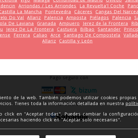
ldencin
Arriondas / Les Arriondes
La Revuelta'l Coche
Panc
Castilla La Mancha
Pontevedra
Cáceres
Cangas Del Narce
relo Do Val
Allariz
Palencia
Amposta
Piélagos
Palencia
S
Pola De Laviana
Granada
Ampuero
Jerez de la Frontera
Ri
ou
Jerez De La Frontera
Castuera
Bilbao
Santander
Princi
ense
Ferrera
Caliao
Arce
Santiago De Compostela
Vallad
Allariz
Castilla y León
Pago seguro con
miento de la web. También podemos utilizar cookies propias
icios. Tienes toda la información detallada en nuestra
polít
Gracias a
o click en "Aceptar todas". Puedes cambiar la configuració
cesarias haciendo click en "Aceptar solo necesarias".