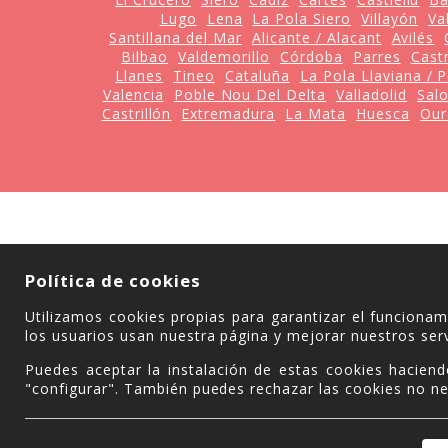
Lugo
Lena
La Pola Siero
Villayón
Va
Santillana del Mar
Alicante / Alacant
Avilés
Bilbao
Valdemorillo
Córdoba
Parres
Cast
Llanes
Tineo
Cataluña
La Pola Llaviana / 
Valencia
Poble Nou Del Delta
Valladolid
Sal
Castrillón
Extremadura
La Mata
Huesca
Our
Política de cookies
Utilizamos cookies propias para garantizar el funciona
los usuarios usan nuestra página y mejorar nuestros serv
Puedes aceptar la instalación de estas cookies haciend
"configurar". También puedes rechazar las cookies no ne