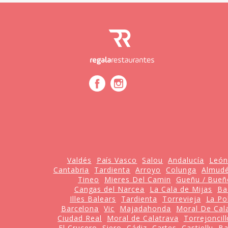
Valdés
País Vasco
Salou
Andalucía
León
Cantabria
Tardienta
Arroyo
Colunga
Almudé
Tineo
Mieres Del Camin
Gueñu / Bueñ
Cangas del Narcea
La Cala de Mijas
Ba
Illes Balears
Tardienta
Torrevieja
La Po
Barcelona
Vic
Majadahonda
Moral De Cal
Ciudad Real
Moral de Calatrava
Torrejoncil
El Crucero
Siero
Cádiz
Cartes
Castiellu
Ba