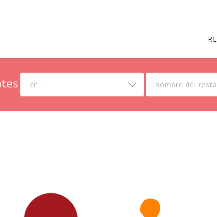
R
en...