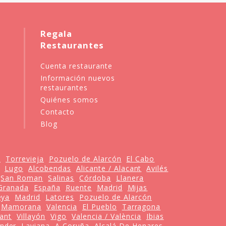
Regala
Restaurantes
Cuenta restaurante
Información nuevos
restaurantes
Quiénes somos
Contacto
Blog
a
Torrevieja
Pozuelo de Alarcón
El Cabo
Lugo
Alcobendas
Alicante / Alacant
Avilés
San Roman
Salinas
Córdoba
Llanera
Granada
España
Ruente
Madrid
Mijas
eya
Madrid
Latores
Pozuelo de Alarcón
Mamorana
Valencia
El Pueblo
Tarragona
cant
Villayón
Vigo
Valencia / València
Ibias
nder
Laviana
A Coruña
Alcalá De Henares