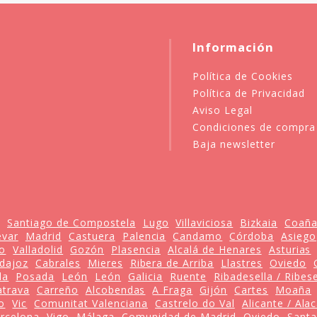
Información
Política de Cookies
Política de Privacidad
Aviso Legal
Condiciones de compra
Baja newsletter
Santiago de Compostela
Lugo
Villaviciosa
Bizkaia
Coañ
var
Madrid
Castuera
Palencia
Candamo
Córdoba
Asiego
o
Valladolid
Gozón
Plasencia
Alcalá de Henares
Asturias
dajoz
Cabrales
Mieres
Ribera de Arriba
Llastres
Oviedo
la
Posada
León
León
Galicia
Ruente
Ribadesella / Ribes
atrava
Carreño
Alcobendas
A Fraga
Gijón
Cartes
Moaña
lo
Vic
Comunitat Valenciana
Castrelo do Val
Alicante / Ala
rcelona
Vigo
Málaga
Comunidad de Madrid
Oviedo
Santa