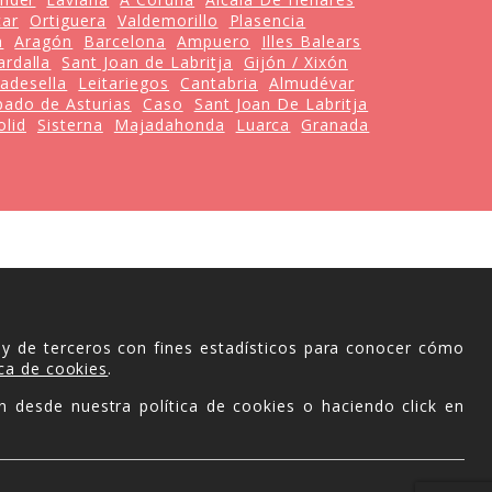
ar
Ortiguera
Valdemorillo
Plasencia
a
Aragón
Barcelona
Ampuero
Illes Balears
ardalla
Sant Joan de Labritja
Gijón / Xixón
badesella
Leitariegos
Cantabria
Almudévar
pado de Asturias
Caso
Sant Joan De Labritja
olid
Sisterna
Majadahonda
Luarca
Granada
 y de terceros con fines estadísticos para conocer cómo
ica de cookies
.
n desde nuestra política de cookies o haciendo click en