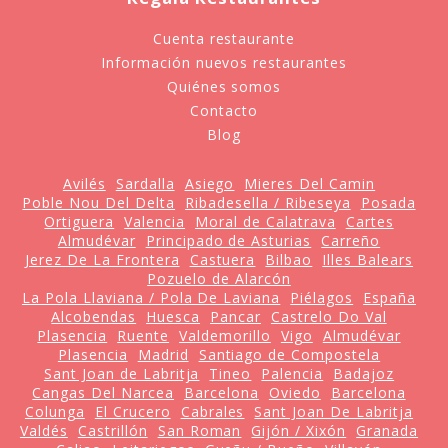
Cuenta restaurante
Información nuevos restaurantes
Quiénes somos
Contacto
Blog
Avilés
Sardalla
Asiego
Mieres Del Camin
Poble Nou Del Delta
Ribadesella / Ribeseya
Posada
Ortiguera
Valencia
Moral de Calatrava
Cartes
Almudévar
Principado de Asturias
Carreño
Jerez De La Frontera
Castuera
Bilbao
Illes Balears
Pozuelo de Alarcón
La Pola Llaviana / Pola De Laviana
Piélagos
España
Alcobendas
Huesca
Pancar
Castrelo Do Val
Plasencia
Ruente
Valdemorillo
Vigo
Almudévar
Plasencia
Madrid
Santiago de Compostela
Sant Joan de Labritja
Tineo
Palencia
Badajoz
Cangas Del Narcea
Barcelona
Oviedo
Barcelona
Colunga
El Crucero
Cabrales
Sant Joan De Labritja
Valdés
Castrillón
San Roman
Gijón / Xixón
Granada