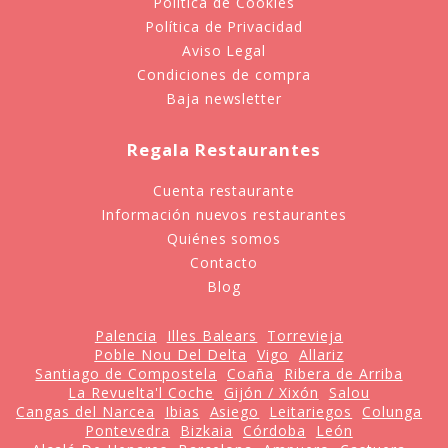
Política de Cookies
Política de Privacidad
Aviso Legal
Condiciones de compra
Baja newsletter
Regala Restaurantes
Cuenta restaurante
Información nuevos restaurantes
Quiénes somos
Contacto
Blog
Palencia
Illes Balears
Torrevieja
Poble Nou Del Delta
Vigo
Allariz
Santiago de Compostela
Coaña
Ribera de Arriba
La Revuelta'l Coche
Gijón / Xixón
Salou
Cangas del Narcea
Ibias
Asiego
Leitariegos
Colunga
Pontevedra
Bizkaia
Córdoba
León