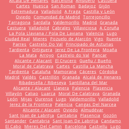
Alcalá De Henares
Barcelona
Ampuero
Castuera
Cartes
Huesca
San Roman
Badajoz
Gijón
Extremadura
Valladolid
A Fraga
Castilla y León
Oviedo
Comunidad de Madrid
Torrejoncillo
Tarragona
Sardalla
Valdemorillo
Madrid
Granada
Castuera
Valladolid
Cabrales
Villaviciosa
A Coruña
La Pola Llaviana / Pola De Laviana
Valencia
Lugo
Ciudad Real
Mieres
Pozuelo de Alarcón
Vigo
Ruente
Parres
Castrelo Do Val
Principado de Asturias
Tardienta
Ortiguera
Jerez De La Frontera
Moaña
La Mata
Arroyo
Castrelo do Val
Pancar
Alicante / Alacant
El Crucero
Gueñu / Bueño
Moral de Calatrava
Cartes
Castilla La Mancha
Tardienta
Cataluña
Mamorana
Cáceres
Córdoba
Madrid
Valdés
Castrillón
Granada
Alcalá de Henares
Ribadesella / Ribeseya
Santillana del Mar
Alicante / Alacant
Llanera
Palencia
Plasencia
Villayón
Caliao
Luarca
Moral De Calatrava
Granada
León
Mijas
Ourense
Lugo
Valdemorillo
Valladolid
Jerez de la Frontera
Palencia
Cangas Del Narcea
Alicante / Alacant
Oviedo
Almudévar
Sant Joan de Labritja
Cantabria
Plasencia
Gozón
Santander
Cantabria
Sant Joan De Labritja
Candamo
El Cabo
Mieres Del Camin
Barcelona
Castiellu
Lugo