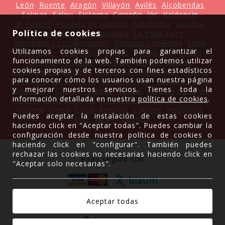
León
Ruente
Aragón
Villayón
Avilés
Alcobendas
Salinas
Salou
Sisterna
Carreño
Vic
Valdencin
El Pueblo
Pozuelo de Alarcón
Barcelona
Laviana
Política de cookies
Santiago De Compostela
La Pola Siero
Arriondas / Les Arriondes
Valencia / València
Lena
Utilizamos cookies propias para garantizar el
Santander
País Vasco
Allariz
Llanes
Vic
Bilbao
funcionamiento de la web. También podemos utilizar
La Pola
Amposta
Córdoba
Bilbao
Posada
cookies propias y de terceros con fines estadísticos
Illes Balears
Llastres
Comunitat Valenciana
España
para conocer cómo los usuarios usan nuestra página
Torrevieja
Alcobendas
Majadahonda
Valencia
Siero
y mejorar nuestros servicios. Tienes toda la
Almudévar
Cádiz
Piélagos
Madrid
La Cala de Mijas
información detallada en nuestra
política de cookies
.
Ferrera
Majadahonda
Ribadesella
Ampuero
Tineo
Málaga
Tineo
Caso
Asturias
Latores
Andalucía
Puedes aceptar la instalación de estas cookies
Arce
Avilés
Galicia
haciendo click en "Aceptar todas". Puedes cambiar la
configuración desde nuestra política de cookies o
haciendo click en "configurar". También puedes
rechazar las cookies no necesarias haciendo click en
Pago seguro con
"Aceptar solo necesarias".
Gracias a