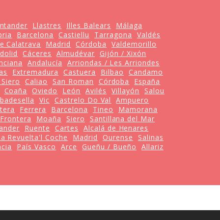
ntander
Llastres
Illes Balears
Málaga
bria
Barcelona
Castiellu
Tarragona
Valdés
e Calatrava
Madrid
Córdoba
Valdemorillo
adolid
Cáceres
Almudévar
Gijón / Xixón
nciana
Andalucía
Arriondas / Les Arriondes
as
Extremadura
Castuera
Bilbao
Candamo
 Siero
Caliao
San Roman
Córdoba
España
Coaña
Oviedo
León
Avilés
Villayón
Salou
ibadesella
Vic
Castrelo Do Val
Ampuero
tera
Ferrera
Barcelona
Tineo
Mamorana
 Frontera
Moaña
Siero
Santillana del Mar
ander
Ruente
Cartes
Alcalá de Henares
La Revuelta'l Coche
Madrid
Ourense
Salinas
ncia
País Vasco
Arce
Gueñu / Bueño
Allariz