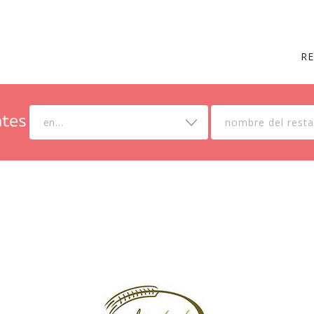
R
en...