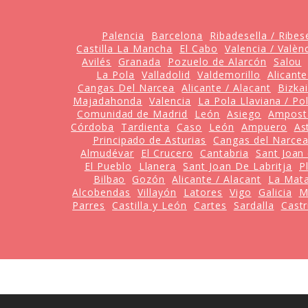
Palencia
Barcelona
Ribadesella / Ribes
Castilla La Mancha
El Cabo
Valencia / Valèn
Avilés
Granada
Pozuelo de Alarcón
Salou
La Pola
Valladolid
Valdemorillo
Alicante
Cangas Del Narcea
Alicante / Alacant
Bizka
Majadahonda
Valencia
La Pola Llaviana / Po
Comunidad de Madrid
León
Asiego
Ampost
Córdoba
Tardienta
Caso
León
Ampuero
As
Principado de Asturias
Cangas del Narce
Almudévar
El Crucero
Cantabria
Sant Joan 
El Pueblo
Llanera
Sant Joan De Labritja
P
Bilbao
Gozón
Alicante / Alacant
La Mat
Alcobendas
Villayón
Latores
Vigo
Galicia
M
Parres
Castilla y León
Cartes
Sardalla
Castr