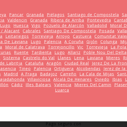
eya
Pancar
Granada
Piélagos
Santiago de Compostela
Sa
cia
Valdencin
Granada
Ribera de Arriba
Pontevedra
Canta
Lugo
Huesca
Vigo
Pozuelo de Alarcón
Valladolid
Moral D
 / Alacant
Cabrales
Santiago De Compostela
Posada
Vall
ia
Leitariegos
Torrevieja
Arroyo
Castuera
Comunitat Vale
la De Laviana
Lugo
Palencia
A Coruña
Gijón
Colunga
Mij
a
Moral de Calatrava
Torrejoncillo
Vic
Torrevieja
La Pola
turias
Ruente
Tardienta
Lugo
Allariz
Poble Nou Del Delta
a
Sisterna
Castrelo do Val
Llanes
Lena
Laviana
Mieres
R
de Labritja
Cataluña
Aragón
Ciudad Real
Jerez De La Fron
lasencia
Tineo
Palencia
Ortiguera
Alcobendas
Jerez de la
a
Madrid
A Fraga
Badajoz
Carreño
La Cala de Mijas
Sant
ajadahonda
Villaviciosa
Alcalá De Henares
Oviedo
Ibias
illón
Cádiz
Illes Balears
Valencia
Mieres Del Camin
Plase
Luarca
Pago seguro con