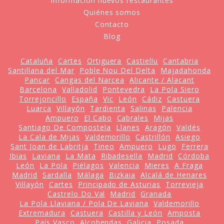
Información nuevos restaurantes
Quiénes somos
Contacto
Blog
Cataluña
Cartes
Ortiguera
Castiellu
Cantabria
Santillana del Mar
Poble Nou Del Delta
Majadahonda
Pancar
Cangas del Narcea
Alicante / Alacant
Barcelona
Valladolid
Pontevedra
La Pola Siero
Torrejoncillo
España
Vic
León
Cádiz
Castuera
Luarca
Villayón
Tardienta
Salinas
Palencia
Ampuero
El Cabo
Cabrales
Mijas
Santiago De Compostela
Llanes
Aragón
Valdés
La Cala de Mijas
Valdemorillo
Castrillón
Asiego
Sant Joan de Labritja
Tineo
Ampuero
Lugo
Ferrera
Ibias
Laviana
La Mata
Ribadesella
Madrid
Córdoba
León
La Pola
Piélagos
Valencia
Mieres
A Fraga
Madrid
Sardalla
Málaga
Bizkaia
Alcalá de Henares
Villayón
Cartes
Principado de Asturias
Torrevieja
Castrelo Do Val
Madrid
Granada
La Pola Llaviana / Pola De Laviana
Valdemorillo
Extremadura
Castuera
Castilla y León
Amposta
País Vasco
Alcobendas
Galicia
Posada