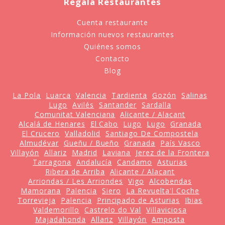
Regala Restaurantes
Cuenta restaurante
Información nuevos restaurantes
Quiénes somos
Contacto
Blog
La Pola
Luarca
Valencia
Tardienta
Gozón
Salinas
Lugo
Avilés
Santander
Sardalla
Comunitat Valenciana
Alicante / Alacant
Alcalá de Henares
El Cabo
Lugo
Lugo
Granada
El Crucero
Valladolid
Santiago De Compostela
Almudévar
Gueñu / Bueño
Granada
País Vasco
Villayón
Allariz
Madrid
Laviana
Jerez de la Frontera
Tarragona
Andalucía
Candamo
Asturias
Ribera de Arriba
Alicante / Alacant
Arriondas / Les Arriondes
Vigo
Alcobendas
Mamorana
Palencia
Siero
La Revuelta'l Coche
Torrevieja
Palencia
Principado de Asturias
Ibias
Valdemorillo
Castrelo do Val
Villaviciosa
Majadahonda
Allariz
Villayón
Amposta