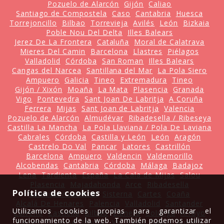
Pozuelo de Alarcón
Gijón
Caliao
Santiago de Compostela
Caso
Cantabria
Huesca
Torrejoncillo
Bilbao
Torrevieja
Avilés
León
Bizkaia
Poble Nou Del Delta
Illes Balears
Jerez De La Frontera
Cataluña
Moral de Calatrava
Mieres Del Camin
Barcelona
Llastres
Piélagos
Valladolid
Córdoba
San Roman
Illes Balears
Cangas del Narcea
Santillana del Mar
La Pola Siero
Ampuero
Galicia
Tineo
Extremadura
Tineo
Gijón / Xixón
Moaña
La Mata
Plasencia
Granada
Vigo
Pontevedra
Sant Joan De Labritja
A Coruña
Ferrera
Mijas
Sant Joan de Labritja
Valencia
Pozuelo de Alarcón
Almudévar
Ribadesella / Ribeseya
Castilla La Mancha
La Pola Llaviana / Pola De Laviana
Cabrales
Córdoba
Castilla y León
León
Aragón
Castrelo Do Val
Pancar
Latores
Castrillón
Barcelona
Ampuero
Valdencin
Valdemorillo
Alcobendas
Cantabria
Córdoba
Málaga
Badajoz
Lena
Tardienta
España
La Cala de Mijas
Salou
Plasencia
Majadahonda
Arce
Ribadesella
Política de cookies
Valencia / València
Sisterna
Cartes
Coaña
Alcalá De Henares
Palencia
Valladolid
Santander
Utilizamos cookies propias para garantizar el
Carreño
Castiellu
Bilbao
Llanera
Colunga
Arroyo
funcionamiento de la web. También podemos utilizar
Parres
Ourense
Madrid
Vic
León
Salou
Ruente