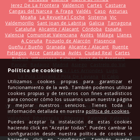
Jerez De La Frontera
Valdencin
Cartes
Castuera
Cangas del Narcea
A Fraga
Valdés
Caso
Asturias
Moaña
La Revuelta'l Coche
Sisterna
Vic
Valdemorillo
Sant Joan de Labritja
Galicia
Tarragona
Cataluña
Alicante / Alacant
Córdoba
España
Valencia
Comunitat Valenciana
Avilés
Málaga
Llanes
A Coruña
Pozuelo de Alarcón
Plasencia
Gueñu / Bueño
Granada
Alicante / Alacant
Ruente
Piélagos
Arce
Cantabria
Avilés
Ciudad Real
Cartes
Bizkaia
Villaviciosa
Salinas
Jerez de la Frontera
Pancar
Badajoz
Madrid
Asiego
Castrelo do Val
Política de cookies
Valladolid
Arriondas / Les Arriondes
Lugo
La Pola Llaviana / Pola De Laviana
El Cabo
Utilizamos cookies propias para garantizar el
Barcelona
Barcelona
Granada
Vigo
Córdoba
funcionamiento de la web. También podemos utilizar
Castilla La Mancha
Gijón / Xixón
Leitariegos
cookies propias y de terceros con fines estadísticos
El Crucero
Valdemorillo
Majadahonda
para conocer cómo los usuarios usan nuestra página
La Cala de Mijas
Torrevieja
Caliao
Siero
Valencia
y mejorar nuestros servicios. Tienes toda la
Villayón
Tardienta
Pontevedra
Tineo
Ibias
Granada
información detallada en nuestra
política de cookies
.
Lugo
Vigo
Llastres
Oviedo
Ortiguera
La Mata
Vic
Valladolid
Ribadesella / Ribeseya
Palencia
Palencia
Puedes aceptar la instalación de estas cookies
La Pola
Cabrales
Huesca
Ourense
haciendo click en "Aceptar todas". Puedes cambiar la
configuración desde nuestra política de cookies o
haciendo click en "configurar". También puedes