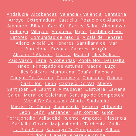
Andalucía
Alcobendas
Valencia / València
Cantabria
Arroyo
Extremadura
Castiellu
Pozuelo de Alarcón
Ampuero
Bilbao
Carreño
Parres
Salou
Almudévar
Colunga
Villayón
Ampuero
Mijas
Castilla y León
Latores
Comunidad de Madrid
Alcalá de Henares
Allariz
Alcalá De Henares
Santillana del Mar
Barcelona
Posada
Cáceres
Aragón
Alicante / Alacant
Luarca
Madrid
Illes Balears
País Vasco
Lena
Alcobendas
Poble Nou Del Delta
Tineo
Principado de Asturias
Madrid
Lugo
Illes Balears
Mamorana
Coaña
Palencia
Cangas Del Narcea
Torrevieja
Candamo
Oviedo
Castrillón
León
Castrelo Do Val
Mieres
Sant Joan De Labritja
Almudévar
Castuera
Laviana
Salou
Moral de Calatrava
Santiago de Compostela
Moral De Calatrava
Allariz
Santander
Mieres Del Camin
Ribadesella
Ferrera
El Pueblo
León
León
Santander
San Roman
Gijón
Torrejoncillo
Valladolid
Ruente
Amposta
Plasencia
Sardalla
Gozón
Majadahonda
Tardienta
Cádiz
La Pola Siero
Santiago De Compostela
Bilbao
Córdoba
Llanera
Ribera de Arriba