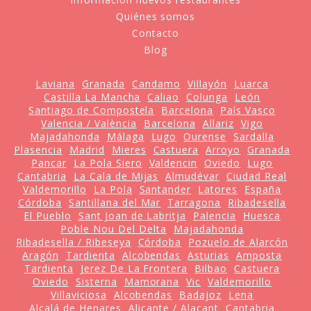
Quiénes somos
Contacto
Blog
Laviana
Granada
Candamo
Villayón
Luarca
Castilla La Mancha
Caliao
Colunga
León
Santiago de Compostela
Barcelona
País Vasco
Valencia / València
Barcelona
Allariz
Vigo
Majadahonda
Málaga
Lugo
Ourense
Sardalla
Plasencia
Madrid
Mieres
Castuera
Arroyo
Granada
Pancar
La Pola Siero
Valdencin
Oviedo
Lugo
Cantabria
La Cala de Mijas
Almudévar
Ciudad Real
Valdemorillo
La Pola
Santander
Latores
España
Córdoba
Santillana del Mar
Tarragona
Ribadesella
El Pueblo
Sant Joan de Labritja
Palencia
Huesca
Poble Nou Del Delta
Majadahonda
Ribadesella / Ribeseya
Córdoba
Pozuelo de Alarcón
Aragón
Tardienta
Alcobendas
Asturias
Amposta
Tardienta
Jerez De La Frontera
Bilbao
Castuera
Oviedo
Sisterna
Mamorana
Vic
Valdemorillo
Villaviciosa
Alcobendas
Badajoz
Lena
Alcalá de Henares
Alicante / Alacant
Cantabria