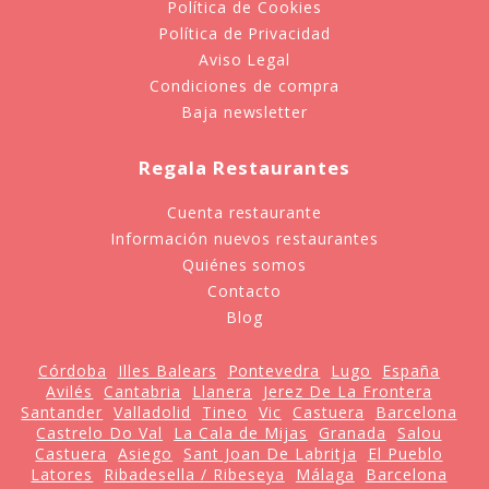
Política de Cookies
Política de Privacidad
Aviso Legal
Condiciones de compra
Baja newsletter
Regala Restaurantes
Cuenta restaurante
Información nuevos restaurantes
Quiénes somos
Contacto
Blog
Córdoba
Illes Balears
Pontevedra
Lugo
España
Avilés
Cantabria
Llanera
Jerez De La Frontera
Santander
Valladolid
Tineo
Vic
Castuera
Barcelona
Castrelo Do Val
La Cala de Mijas
Granada
Salou
Castuera
Asiego
Sant Joan De Labritja
El Pueblo
Latores
Ribadesella / Ribeseya
Málaga
Barcelona