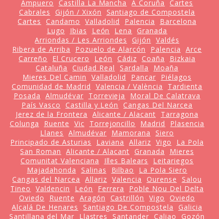
Ampuero
Castilla La Mancha
A Coruña
Cartes
Cabrales
Gijón / Xixón
Santiago de Compostela
Cartes
Candamo
Valladolid
Palencia
Barcelona
Lugo
Ibias
León
Lena
Granada
Arriondas / Les Arriondes
Gijón
Valdés
Ribera de Arriba
Pozuelo de Alarcón
Palencia
Arce
Carreño
El Crucero
León
Cádiz
Coaña
Bizkaia
Cataluña
Ciudad Real
Sardalla
Moaña
Mieres Del Camin
Valladolid
Pancar
Piélagos
Comunidad de Madrid
Valencia / València
Tardienta
Posada
Almudévar
Torrevieja
Moral De Calatrava
País Vasco
Castilla y León
Cangas Del Narcea
Jerez de la Frontera
Alicante / Alacant
Tarragona
Colunga
Ruente
Vic
Torrejoncillo
Madrid
Plasencia
Llanes
Almudévar
Mamorana
Siero
Principado de Asturias
Laviana
Allariz
Vigo
La Pola
San Roman
Alicante / Alacant
Granada
Mieres
Comunitat Valenciana
Illes Balears
Leitariegos
Majadahonda
Salinas
Bilbao
La Pola Siero
Cangas del Narcea
Allariz
Valencia
Ourense
Salou
Tineo
Valdencin
León
Ferrera
Poble Nou Del Delta
Oviedo
Ruente
Aragón
Castrillón
Vigo
Oviedo
Alcalá De Henares
Santiago De Compostela
Galicia
Santillana del Mar
Llastres
Santander
Caliao
Gozón