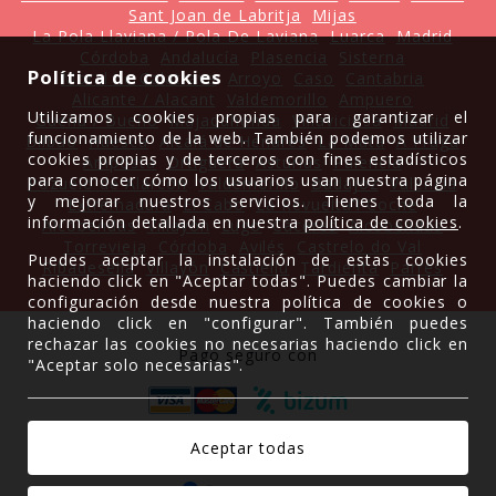
Sant Joan de Labritja
Mijas
La Pola Llaviana / Pola De Laviana
Luarca
Madrid
Córdoba
Andalucía
Plasencia
Sisterna
Política de cookies
Moral de Calatrava
Arroyo
Caso
Cantabria
Alicante / Alacant
Valdemorillo
Ampuero
Utilizamos cookies propias para garantizar el
Gueñu / Bueño
Majadahonda
Villaviciosa
Madrid
funcionamiento de la web. También podemos utilizar
Bilbao
Huesca
Alcalá de Henares
La Mata
A Fraga
cookies propias y de terceros con fines estadísticos
Amposta
Ortiguera
Asturias
Palencia
para conocer cómo los usuarios usan nuestra página
Pozuelo de Alarcón
Valdemorillo
Badajoz
Valencia
y mejorar nuestros servicios. Tienes toda la
Extremadura
El Cabo
La Revuelta'l Coche
información detallada en nuestra
política de cookies
.
Alcobendas
Villayón
Lugo
Cáceres
Alcobendas
Torrevieja
Córdoba
Avilés
Castrelo do Val
Puedes aceptar la instalación de estas cookies
Ribadesella
Villayón
Castiellu
Tardienta
Parres
haciendo click en "Aceptar todas". Puedes cambiar la
configuración desde nuestra política de cookies o
haciendo click en "configurar". También puedes
rechazar las cookies no necesarias haciendo click en
Pago seguro con
"Aceptar solo necesarias".
Gracias a