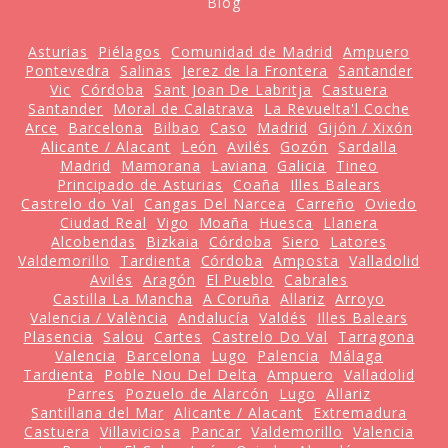
Blog
Asturias
Piélagos
Comunidad de Madrid
Ampuero
Pontevedra
Salinas
Jerez de la Frontera
Santander
Vic
Córdoba
Sant Joan De Labritja
Castuera
Santander
Moral de Calatrava
La Revuelta'l Coche
Arce
Barcelona
Bilbao
Caso
Madrid
Gijón / Xixón
Alicante / Alacant
León
Avilés
Gozón
Sardalla
Madrid
Mamorana
Laviana
Galicia
Tineo
Principado de Asturias
Coaña
Illes Balears
Castrelo do Val
Cangas Del Narcea
Carreño
Oviedo
Ciudad Real
Vigo
Moaña
Huesca
Llanera
Alcobendas
Bizkaia
Córdoba
Siero
Latores
Valdemorillo
Tardienta
Córdoba
Amposta
Valladolid
Avilés
Aragón
El Pueblo
Cabrales
Castilla La Mancha
A Coruña
Allariz
Arroyo
Valencia / València
Andalucía
Valdés
Illes Balears
Plasencia
Salou
Cartes
Castrelo Do Val
Tarragona
Valencia
Barcelona
Lugo
Palencia
Málaga
Tardienta
Poble Nou Del Delta
Ampuero
Valladolid
Parres
Pozuelo de Alarcón
Lugo
Allariz
Santillana del Mar
Alicante / Alacant
Extremadura
Castuera
Villaviciosa
Pancar
Valdemorillo
Valencia