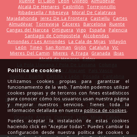
Ruente
El Cabo
León
Oviedo
Almudévar
Alcalá De Henares
Castrillón
Torrejoncillo
Ribadesella / Ribeseya
Moral De Calatrava
Majadahonda
Jerez De La Frontera
Castiellu
Cartes
Almudévar
Torrevieja
Cáceres
Barcelona
Ruente
Cangas del Narcea
Ortiguera
Vigo
España
Palencia
Santiago de Compostela
Alcobendas
Arriondas / Les Arriondes
La Cala de Mijas
Villayón
León
Tineo
San Roman
Gijón
Cataluña
Vic
Mieres Del Camin
Mieres
A Fraga
Granada
Ibias
Alcalá de Henares
Salou
La Pola Llaviana / Pola De Laviana
Colunga
Política de cookies
Cantabria
Alicante / Alacant
País Vasco
Gueñu / Bueño
Castilla y León
Posada
Cantabria
Utilizamos cookies propias para garantizar el
Valdencin
Granada
Leitariegos
Palencia
funcionamiento de la web. También podemos utilizar
Majadahonda
Lena
Ribadesella
Bilbao
Candamo
cookies propias y de terceros con fines estadísticos
Ferrera
Villayón
Plasencia
La Mata
La Pola
Madrid
para conocer cómo los usuarios usan nuestra página
Badajoz
Sant Joan de Labritja
Llastres
La Pola Siero
y mejorar nuestros servicios. Tienes toda la
Ribera de Arriba
Luarca
Sisterna
Torrevieja
Llanes
información detallada en nuestra
política de cookies
.
Comunitat Valenciana
Santiago De Compostela
Granada
Asiego
Ourense
Lugo
Mijas
Caliao
Puedes aceptar la instalación de estas cookies
Pozuelo de Alarcón
El Crucero
Cádiz
Valladolid
haciendo click en "Aceptar todas". Puedes cambiar la
configuración desde nuestra política de cookies o