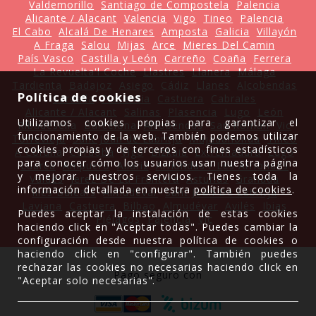
Valdemorillo
Santiago de Compostela
Palencia
Alicante / Alacant
Valencia
Vigo
Tineo
Palencia
El Cabo
Alcalá De Henares
Amposta
Galicia
Villayón
A Fraga
Salou
Mijas
Arce
Mieres Del Camin
País Vasco
Castilla y León
Carreño
Coaña
Ferrera
La Revuelta'l Coche
Llastres
Llanera
Málaga
Tardienta
Badajoz
Asiego
Cádiz
Llanes
Alcobendas
Política de cookies
Sardalla
Plasencia
Castuera
Cabrales
Alicante / Alacant
Salinas
Plasencia
Lugo
León
Utilizamos cookies propias para garantizar el
Ribadesella
Barcelona
Alcobendas
San Roman
Vic
funcionamiento de la web. También podemos utilizar
Torrevieja
Sant Joan de Labritja
Majadahonda
Tineo
cookies propias y de terceros con fines estadísticos
A Coruña
Córdoba
Vigo
Bizkaia
Extremadura
Lugo
para conocer cómo los usuarios usan nuestra página
Luarca
Ampuero
Allariz
Arriondas / Les Arriondes
y mejorar nuestros servicios. Tienes toda la
Valdés
Jerez De La Frontera
Asturias
Granada
información detallada en nuestra
política de cookies
.
Illes Balears
Almudévar
Sant Joan De Labritja
Laviana
Castuera
Bilbao
Almudévar
Avilés
Ibias
Puedes aceptar la instalación de estas cookies
Piélagos
Palencia
Vic
haciendo click en "Aceptar todas". Puedes cambiar la
configuración desde nuestra política de cookies o
haciendo click en "configurar". También puedes
rechazar las cookies no necesarias haciendo click en
Pago seguro con
"Aceptar solo necesarias".