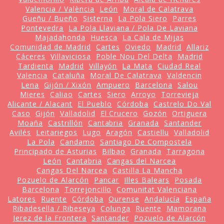
Valencia / València
León
Moral de Calatrava
Gueñu / Bueño
Sisterna
La Pola Siero
Parres
Pontevedra
La Pola Llaviana / Pola De Laviana
Majadahonda
Huesca
La Cala de Mijas
Comunidad de Madrid
Cartes
Oviedo
Madrid
Allariz
Cáceres
Villaviciosa
Poble Nou Del Delta
Madrid
Tardienta
Madrid
Villayón
La Mata
Ciudad Real
Valencia
Cataluña
Moral De Calatrava
Valdencin
Lena
Gijón / Xixón
Ampuero
Barcelona
Salou
Mieres
Caliao
Cartes
Siero
Arroyo
Torrevieja
Alicante / Alacant
El Pueblo
Córdoba
Castrelo Do Val
Caso
Gijón
Valladolid
El Crucero
Gozón
Ortiguera
Moaña
Castrillón
Cantabria
Granada
Santander
Avilés
Leitariegos
Lugo
Aragón
Castiellu
Valladolid
La Pola
Candamo
Santiago De Compostela
Principado de Asturias
Bilbao
Granada
Tarragona
León
Cantabria
Cangas del Narcea
Cangas Del Narcea
Castilla La Mancha
Pozuelo de Alarcón
Pancar
Illes Balears
Posada
Barcelona
Torrejoncillo
Comunitat Valenciana
Latores
Ruente
Córdoba
Ourense
Andalucía
España
Ribadesella / Ribeseya
Colunga
Ruente
Mamorana
Jerez de la Frontera
Santander
Pozuelo de Alarcón