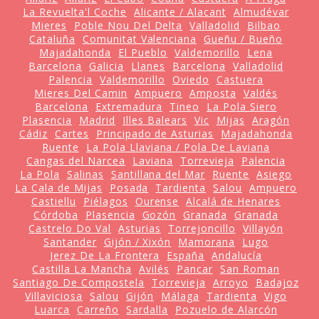
La Revuelta'l Coche
Alicante / Alacant
Almudévar
Mieres
Poble Nou Del Delta
Valladolid
Bilbao
Cataluña
Comunitat Valenciana
Gueñu / Bueño
Majadahonda
El Pueblo
Valdemorillo
Lena
Barcelona
Galicia
Llanes
Barcelona
Valladolid
Palencia
Valdemorillo
Oviedo
Castuera
Mieres Del Camin
Ampuero
Amposta
Valdés
Barcelona
Extremadura
Tineo
La Pola Siero
Plasencia
Madrid
Illes Balears
Vic
Mijas
Aragón
Cádiz
Cartes
Principado de Asturias
Majadahonda
Ruente
La Pola Llaviana / Pola De Laviana
Cangas del Narcea
Laviana
Torrevieja
Palencia
La Pola
Salinas
Santillana del Mar
Ruente
Asiego
La Cala de Mijas
Posada
Tardienta
Salou
Ampuero
Castiellu
Piélagos
Ourense
Alcalá de Henares
Córdoba
Plasencia
Gozón
Granada
Granada
Castrelo Do Val
Asturias
Torrejoncillo
Villayón
Santander
Gijón / Xixón
Mamorana
Lugo
Jerez De La Frontera
España
Andalucía
Castilla La Mancha
Avilés
Pancar
San Roman
Santiago De Compostela
Torrevieja
Arroyo
Badajoz
Villaviciosa
Salou
Gijón
Málaga
Tardienta
Vigo
Luarca
Carreño
Sardalla
Pozuelo de Alarcón