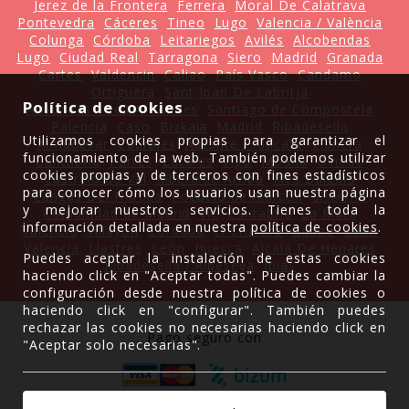
Jerez de la Frontera
Ferrera
Moral De Calatrava
Pontevedra
Cáceres
Tineo
Lugo
Valencia / València
Colunga
Córdoba
Leitariegos
Avilés
Alcobendas
Lugo
Ciudad Real
Tarragona
Siero
Madrid
Granada
Cartes
Valdencin
Caliao
País Vasco
Candamo
Ortiguera
Sant Joan De Labritja
Política de cookies
Arriondas / Les Arriondes
Santiago de Compostela
Palencia
Caso
Bizkaia
Madrid
Ribadesella
Utilizamos cookies propias para garantizar el
Almudévar
Cabrales
Alicante / Alacant
Llanera
funcionamiento de la web. También podemos utilizar
Cantabria
Parres
Latores
Vigo
Moaña
Oviedo
cookies propias y de terceros con fines estadísticos
Castrelo do Val
Ribera de Arriba
Illes Balears
para conocer cómo los usuarios usan nuestra página
Cangas Del Narcea
Pozuelo de Alarcón
Sisterna
y mejorar nuestros servicios. Tienes toda la
Comunidad de Madrid
Vic
Cantabria
La Mata
información detallada en nuestra
política de cookies
.
Valencia
Villayón
Córdoba
El Crucero
Bilbao
León
Valencia
Llastres
León
Huesca
Alcalá De Henares
Puedes aceptar la instalación de estas cookies
Ribadesella / Ribeseya
Ibias
haciendo click en "Aceptar todas". Puedes cambiar la
configuración desde nuestra política de cookies o
haciendo click en "configurar". También puedes
rechazar las cookies no necesarias haciendo click en
Pago seguro con
"Aceptar solo necesarias".