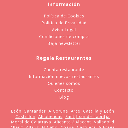
Información
Política de Cookies
Política de Privacidad
Aviso Legal
Condiciones de compra
Baja newsletter
Regala Restaurantes
Cuenta restaurante
Información nuevos restaurantes
Quiénes somos
Contacto
Blog
León
Santander
A Coruña
Arce
Castilla y León
Castrillón
Alcobendas
Sant Joan de Labritja
Moral de Calatrava
Alicante / Alacant
Valladolid
Allariz
Allariz
El Cabo
Coaña
Castuera
A Fraga