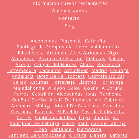
Información nuevos restaurantes
Quiénes somos
Contacto
Blog
Alcobendas
Plasencia
Cataluña
Santiago de Compostela
León
Valdemorillo
Ribadesella
Arriondas / Les Arriondes
Vigo
Almudévar
Pozuelo de Alarcón
Piélagos
Salinas
Asiego
Cangas del Narcea
Allariz
Barcelona
Extremadura
Candamo
Almudévar
Madrid
Colunga
Andalucía
Jerez De La Frontera
Castrelo Do Val
Caliao
Asturias
Torrevieja
Llastres
Torrevieja
Majadahonda
Villayón
Salou
Coaña
A Coruña
Parres
Castrillón
Alcobendas
Ibias
Tardienta
Gueñu / Bueño
Alcalá De Henares
Vic
Cabrales
Ampuero
Málaga
Moral De Calatrava
Cantabria
Castuera
Palencia
El Pueblo
Castilla La Mancha
Cartes
Santillana del Mar
Lugo
Ruente
Vic
Sant Joan De Labritja
Cádiz
Sant Joan de Labritja
Tineo
Santander
Mamorana
Santiago De Compostela
A Fraga
Llanera
Latores