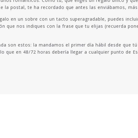
r unos románticos. Como tú, que eliges un regalo único y qu
 de la postal, te ha recordado que antes las enviábamos, más
egalo en un sobre con un tacto superagradable, puedes inclu
ión que nos indiques con la frase que tu elijas (recuerda p
da son estos: la mandamos el primer día hábil desde que tú 
lo que en 48/72 horas debería llegar a cualquier punto de E