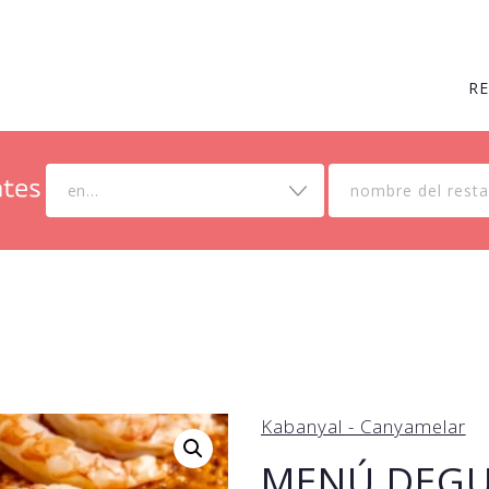
R
en...
Kabanyal - Canyamelar
MENÚ DEGU