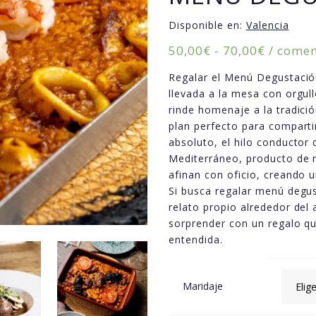
Disponible en:
Valencia
Rango
50,00
€
-
70,00
€
/ comen
de
Regalar el Menú Degustación
precios:
llevada a la mesa con orgul
desde
rinde homenaje a la tradició
50,00€
plan perfecto para compartir
hasta
absoluto, el hilo conductor
70,00€
Mediterráneo, producto de m
afinan con oficio, creando u
Si busca regalar menú degus
relato propio alrededor del 
sorprender con un regalo qu
entendida.
Maridaje