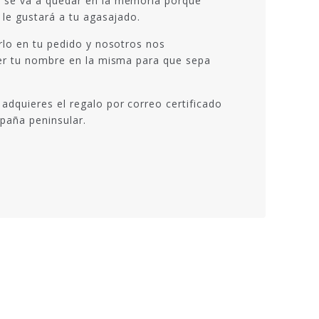
e se va a quedar en la memoria porque
 le gustará a tu agasajado.
irlo en tu pedido y nosotros nos
oner tu nombre en la misma para que sepa
adquieres el regalo por correo certificado
spaña peninsular.