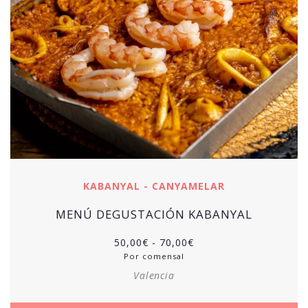
KABANYAL - CANYAMELAR
MENÚ DEGUSTACIÓN KABANYAL
Rango
50,00
€
-
70,00
€
de
Por comensal
precios:
Valencia
desde
50,00€
hasta