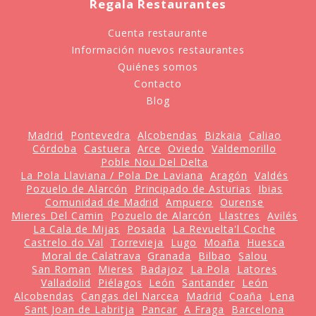
Regala Restaurantes
Cuenta restaurante
Información nuevos restaurantes
Quiénes somos
Contacto
Blog
Madrid
Pontevedra
Alcobendas
Bizkaia
Caliao
Córdoba
Castuera
Arce
Oviedo
Valdemorillo
Poble Nou Del Delta
La Pola Llaviana / Pola De Laviana
Aragón
Valdés
Pozuelo de Alarcón
Principado de Asturias
Ibias
Comunidad de Madrid
Ampuero
Ourense
Mieres Del Camin
Pozuelo de Alarcón
Llastres
Avilés
La Cala de Mijas
Posada
La Revuelta'l Coche
Castrelo do Val
Torrevieja
Lugo
Moaña
Huesca
Moral de Calatrava
Granada
Bilbao
Salou
San Roman
Mieres
Badajoz
La Pola
Latores
Valladolid
Piélagos
León
Santander
León
Alcobendas
Cangas del Narcea
Madrid
Coaña
Lena
Sant Joan de Labritja
Pancar
A Fraga
Barcelona