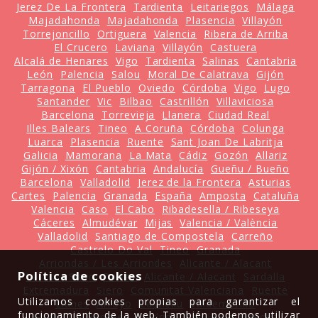
Jerez De La Frontera
Tardienta
Leitariegos
Málaga
Majadahonda
Majadahonda
Plasencia
Villayón
Torrejoncillo
Ortiguera
Valencia
Ribera de Arriba
El Crucero
Laviana
Villayón
Castuera
Alcalá de Henares
Vigo
Tardienta
Salinas
Cantabria
León
Palencia
Salou
Moral De Calatrava
Gijón
Tarragona
El Pueblo
Oviedo
Córdoba
Vigo
Lugo
Santander
Vic
Bilbao
Castrillón
Villaviciosa
Barcelona
Torrevieja
Llanera
Ciudad Real
Illes Balears
Tineo
A Coruña
Córdoba
Colunga
Luarca
Plasencia
Ruente
Sant Joan De Labritja
Galicia
Mamorana
La Mata
Cádiz
Gozón
Allariz
Gijón / Xixón
Cantabria
Andalucía
Gueñu / Bueño
Barcelona
Valladolid
Jerez de la Frontera
Asturias
Cartes
Palencia
Granada
España
Amposta
Cataluña
Valencia
Caso
El Cabo
Ribadesella / Ribeseya
Cáceres
Almudévar
Mijas
Valencia / València
Valladolid
Santiago de Compostela
Carreño
Castrelo Do Val
Tineo
Granada
Arriondas / Les Arriondes
Alicante / Alacant
Política de cookies
La Pola Siero
Parres
Alicante / Alacant
Sardalla
Extremadura
Siero
Comunitat Valenciana
Ruente
Utilizamos cookies propias para garantizar el
Llanes
Arroyo
Castiellu
Valdemorillo
funcionamiento de la web. También podemos utilizar
Alcalá De Henares
Madrid
Castilla La Mancha