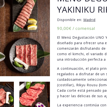
YAKINIKU R
Disponible en:
Madrid
90,00
€
/ comensal
El Menú Degustación UNO Ya
diseñado para ofrecer una e
comenzarán disfrutando de u
como el kimchi, el variado 
una introducción perfecta a 
A continuación, el plato prin
regalados a disfrutar de un
cuidadosamente seleccionado
(costillar), Rikyu Rousu (lom
Cada corte está pensado par
y hacer las delicias de sus 
La experiencia continúa con 