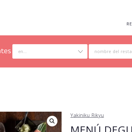
R
en...
Yakiniku Rikyu
MENÚ DEGU