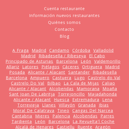
Cuenta restaurante
Información nuevos restaurantes
Quiénes somos
Contacto
Blog
A Fraga
Madrid
Candamo
Córdoba
Valladolid
Madrid
Ribadesella / Ribeseya
El Cabo
Principado de Asturias
Barcelona
León
Valdemorillo
Allariz
Latores
Piélagos
Cáceres
Ortiguera
Madrid
Posada
Alicante / Alacant
Santander
Ribadesella
Barcelona
Ampuero
Castuera
Lugo
Castrelo do Val
Castrelo Do Val
Bilbao
La Cala de Mijas
Caliao
Alicante / Alacant
Alcobendas
Mamorana
Moaña
Sant Joan De Labritja
Torrejoncillo
Majadahonda
Alicante / Alacant
Huesca
Extremadura
Lena
Torrevieja
Llanes
Villayón
Granada
Ibias
Moral De Calatrava
Tineo
Cangas Del Narcea
Cantabria
Mieres
Palencia
Alcobendas
Parres
Tardienta
León
Barcelona
La Revuelta'l Coche
Alcalá de Henares
Castiellu
Ruente
Aragón