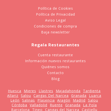
Política de Cookies
Política de Privacidad
Aviso Legal
Condiciones de compra
Baja newsletter
Regala Restaurantes
Cuenta restaurante
Información nuevos restaurantes
Quiénes somos
Contacto
Blog
Huesca
Mieres
Llastres
Majadahonda
Tardienta
Allariz
Salou
Cangas Del Narcea
Granada
Luarca
León
Salinas
Plasencia
Aragón
Madrid
Salou
Córdoba
Valladolid
Ruente
Granada
La Pola
Barcelona
Tineo
Cangas del Narcea
Castiellu