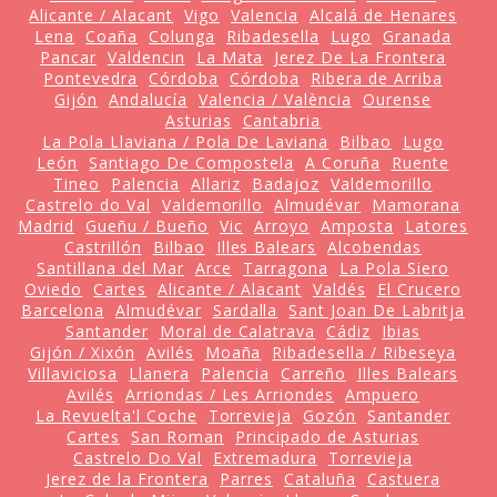
Alicante / Alacant
Vigo
Valencia
Alcalá de Henares
Lena
Coaña
Colunga
Ribadesella
Lugo
Granada
Pancar
Valdencin
La Mata
Jerez De La Frontera
Pontevedra
Córdoba
Córdoba
Ribera de Arriba
Gijón
Andalucía
Valencia / València
Ourense
Asturias
Cantabria
La Pola Llaviana / Pola De Laviana
Bilbao
Lugo
León
Santiago De Compostela
A Coruña
Ruente
Tineo
Palencia
Allariz
Badajoz
Valdemorillo
Castrelo do Val
Valdemorillo
Almudévar
Mamorana
Madrid
Gueñu / Bueño
Vic
Arroyo
Amposta
Latores
Castrillón
Bilbao
Illes Balears
Alcobendas
Santillana del Mar
Arce
Tarragona
La Pola Siero
Oviedo
Cartes
Alicante / Alacant
Valdés
El Crucero
Barcelona
Almudévar
Sardalla
Sant Joan De Labritja
Santander
Moral de Calatrava
Cádiz
Ibias
Gijón / Xixón
Avilés
Moaña
Ribadesella / Ribeseya
Villaviciosa
Llanera
Palencia
Carreño
Illes Balears
Avilés
Arriondas / Les Arriondes
Ampuero
La Revuelta'l Coche
Torrevieja
Gozón
Santander
Cartes
San Roman
Principado de Asturias
Castrelo Do Val
Extremadura
Torrevieja
Jerez de la Frontera
Parres
Cataluña
Castuera