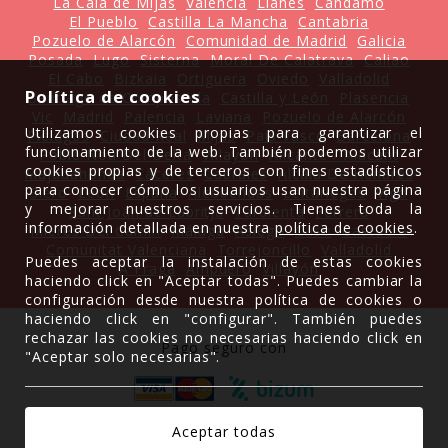
La Cala de Mijas
Valencia
Llanes
Candamo
El Pueblo
Castilla La Mancha
Cantabria
Pozuelo de Alarcón
Comunidad de Madrid
Galicia
Posada
Lugo
Sisterna
Moral De Calatrava
Caliao
El Cabo
Bizkaia
Ortiguera
Oviedo
Valladolid
Política de cookies
Santiago de Compostela
Castilla y León
Plasencia
Vic
Madrid
Palencia
Laviana
Pozuelo de Alarcón
Utilizamos cookies propias para garantizar el
Piélagos
Ciudad Real
Mijas
País Vasco
Barcelona
funcionamiento de la web. También podemos utilizar
Poble Nou Del Delta
Villayón
Alicante / Alacant
cookies propias y de terceros con fines estadísticos
Majadahonda
Cáceres
Cabrales
Alcalá De Henares
para conocer cómo los usuarios usan nuestra página
Siero
León
España
Alcobendas
Leitariegos
Vigo
y mejorar nuestros servicios. Tienes toda la
Sant Joan de Labritja
Tardienta
Ferrera
información detallada en nuestra
política de cookies
.
Mieres Del Camin
Málaga
Asiego
Caso
Castuera
Comunitat Valenciana
Torrejoncillo
Valladolid
Puedes aceptar la instalación de estas cookies
A Fraga
Ampuero
Villayón
haciendo click en "Aceptar todas". Puedes cambiar la
configuración desde nuestra política de cookies o
haciendo click en "configurar". También puedes
rechazar las cookies no necesarias haciendo click en
Pago seguro con
"Aceptar solo necesarias".
Gracias a