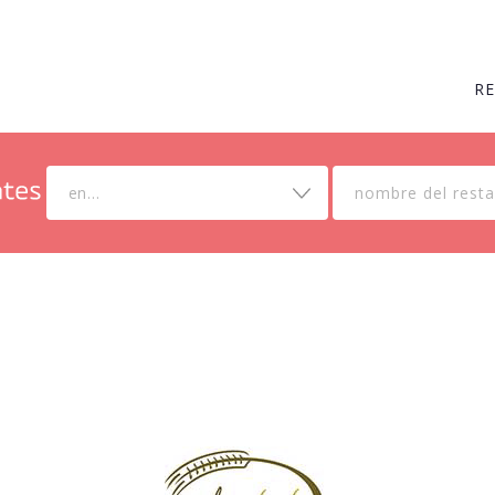
R
en...