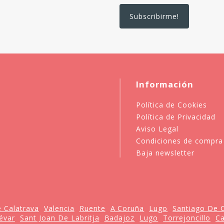
Información
Política de Cookies
Política de Privacidad
Aviso Legal
Condiciones de compra
Baja newsletter
 Calatrava
Valencia
Ruente
A Coruña
Lugo
Santiago De 
évar
Sant Joan De Labritja
Badajoz
Lugo
Torrejoncillo
Ca