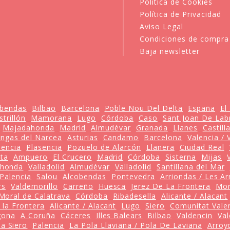
Política de Cookies
Política de Privacidad
Aviso Legal
Condiciones de compra
Baja newsletter
obendas
Bilbao
Barcelona
Poble Nou Del Delta
España
El
strillón
Mamorana
Lugo
Córdoba
Caso
Sant Joan De Labr
Majadahonda
Madrid
Almudévar
Granada
Llanes
Castill
ngas del Narcea
Asturias
Candamo
Barcelona
Valencia / 
lencia
Plasencia
Pozuelo de Alarcón
Llanera
Ciudad Real
nta
Ampuero
El Crucero
Madrid
Córdoba
Sisterna
Mijas
honda
Valladolid
Almudévar
Valladolid
Santillana del Mar
Palencia
Salou
Alcobendas
Pontevedra
Arriondas / Les Ar
rs
Valdemorillo
Carreño
Huesca
Jerez De La Frontera
Mor
Moral de Calatrava
Córdoba
Ribadesella
Alicante / Alacant
 la Frontera
Alicante / Alacant
Lugo
Siero
Comunitat Vale
gona
A Coruña
Cáceres
Illes Balears
Bilbao
Valdencin
Val
la Siero
Palencia
La Pola Llaviana / Pola De Laviana
Arroy