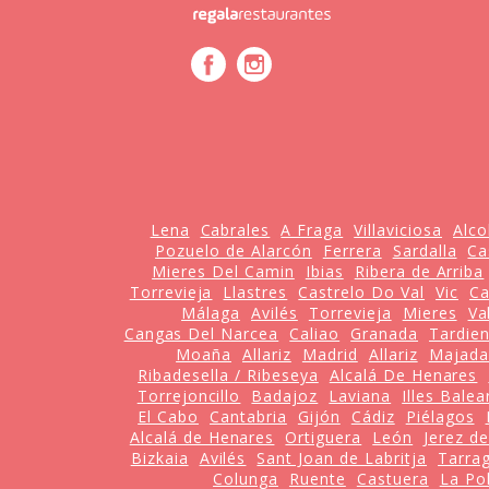
Lena
Cabrales
A Fraga
Villaviciosa
Alc
Pozuelo de Alarcón
Ferrera
Sardalla
Ca
Mieres Del Camin
Ibias
Ribera de Arriba
Torrevieja
Llastres
Castrelo Do Val
Vic
Ca
Málaga
Avilés
Torrevieja
Mieres
Va
Cangas Del Narcea
Caliao
Granada
Tardie
Moaña
Allariz
Madrid
Allariz
Majada
Ribadesella / Ribeseya
Alcalá De Henares
Torrejoncillo
Badajoz
Laviana
Illes Balea
El Cabo
Cantabria
Gijón
Cádiz
Piélagos
Alcalá de Henares
Ortiguera
León
Jerez de
Bizkaia
Avilés
Sant Joan de Labritja
Tarra
Colunga
Ruente
Castuera
La Po