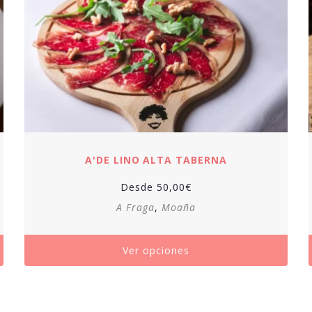
A'DE LINO ALTA TABERNA
Desde
50,00
€
A Fraga
,
Moaña
Ver opciones