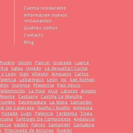
Cuenta restaurante
Información nuevos
restaurantes
Quiénes somos
Contacto
Blog
 Pueblo
Gozón
Pancar
Granada
Luarca
itja
Salou
Oviedo
La Revuelta'l Coche
a y León
Vigo
Villayón
Ampuero
Cartes
València
Leitariegos
León
Vic
San Roman
Vigo
Ourense
Plasencia
País Vasco
Valdemorillo
La Pola
Arce
Latores
Aragón
Ruente
Castuera
Castilla La Mancha
riondes
Extremadura
La Mata
Santander
al De Calatrava
Gueñu / Bueño
Amposta
Posada
Lugo
Palencia
Tardienta
Tineo
nciana
Santiago De Compostela
Andalucía
encia
Valdés
Parres
Santander
Cantabria
o
Principado de Asturias
Oviedo