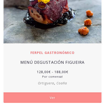
FERPEL GASTRONÓMICO
MENÚ DEGUSTACIÓN FIGUEIRA
Rango
128,00
€
-
188,00
€
de
Por comensal
precios:
Ortiguera
,
Coaña
desde
128,00€
hasta
Ver
188,00€