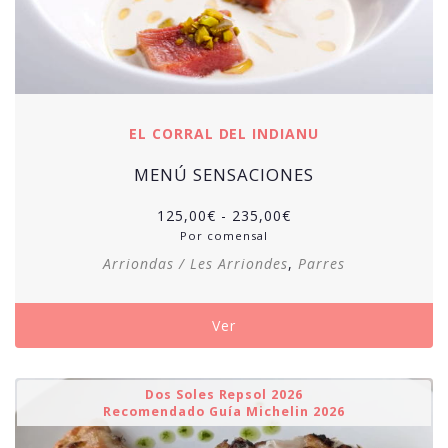
EL CORRAL DEL INDIANU
MENÚ SENSACIONES
Rango
125,00
€
-
235,00
€
de
Por comensal
precios:
Arriondas / Les Arriondes
,
Parres
desde
125,00€
hasta
Ver
235,00€
Dos Soles Repsol 2026
Recomendado Guía Michelin 2026