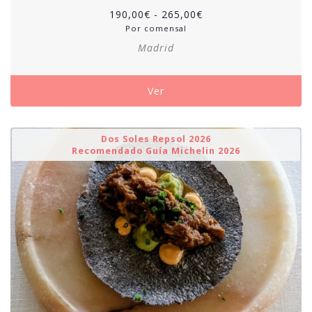
Rango
190,00
€
-
265,00
€
de
Por comensal
precios:
Madrid
desde
190,00€
hasta
Ver
265,00€
Dos Soles Repsol 2026
Recomendado Guía Michelin 2026