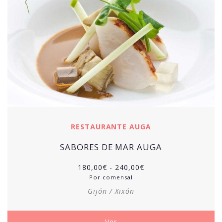
RESTAURANTE AUGA
SABORES DE MAR AUGA
Rango
180,00
€
-
240,00
€
de
Por comensal
precios:
Gijón / Xixón
desde
180,00€
hasta
Ver