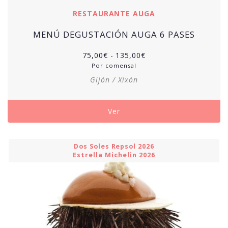
RESTAURANTE AUGA
MENÚ DEGUSTACIÓN AUGA 6 PASES
Rango
75,00
€
-
135,00
€
de
Por comensal
precios:
Gijón / Xixón
desde
75,00€
hasta
Ver
135,00€
Dos Soles Repsol 2026
Estrella Michelin 2026