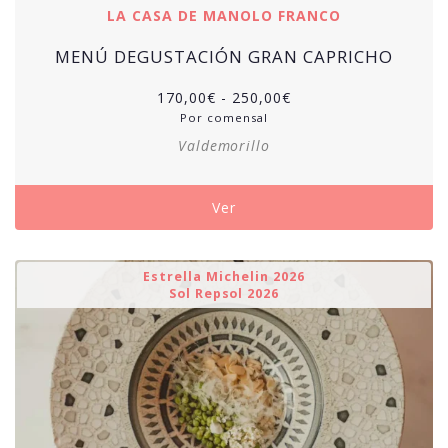
LA CASA DE MANOLO FRANCO
MENÚ DEGUSTACIÓN GRAN CAPRICHO
Rango
170,00
€
-
250,00
€
de
Por comensal
precios:
Valdemorillo
desde
170,00€
hasta
Ver
250,00€
Estrella Michelin 2026
Sol Repsol 2026