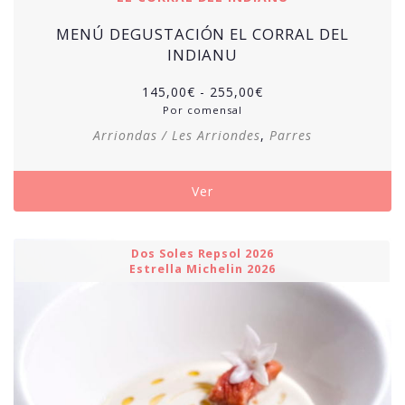
MENÚ DEGUSTACIÓN EL CORRAL DEL
INDIANU
Rango
145,00
€
-
255,00
€
de
Por comensal
precios:
Arriondas / Les Arriondes
,
Parres
desde
145,00€
hasta
Ver
255,00€
Dos Soles Repsol 2026
Estrella Michelin 2026