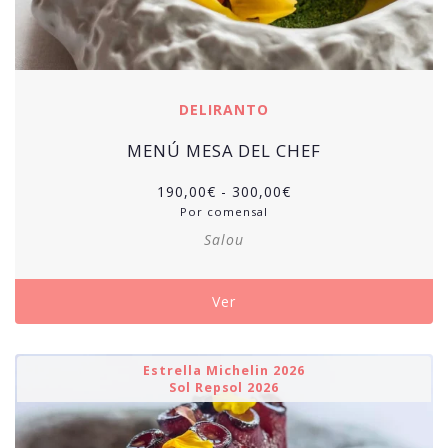
DELIRANTO
MENÚ MESA DEL CHEF
Rango
190,00
€
-
300,00
€
de
Por comensal
precios:
Salou
desde
190,00€
hasta
Ver
300,00€
Estrella Michelin 2026
Sol Repsol 2026