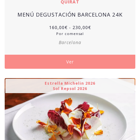
QUIRAT
MENÚ DEGUSTACIÓN BARCELONA 24K
Rango
160,00
€
-
230,00
€
de
Por comensal
precios:
Barcelona
desde
160,00€
hasta
Ver
230,00€
Estrella Michelin 2026
Sol Repsol 2026