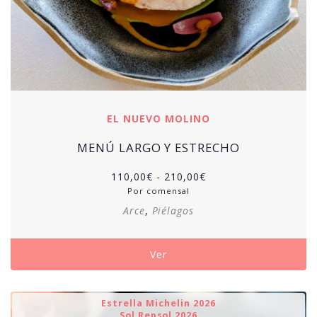
EL NUEVO MOLINO
MENÚ LARGO Y ESTRECHO
Rango
110,00
€
-
210,00
€
de
Por comensal
precios:
Arce
,
Piélagos
desde
110,00€
hasta
Ver
210,00€
Estrella Michelin 2026
Sol Repsol 2026