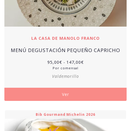
LA CASA DE MANOLO FRANCO
MENÚ DEGUSTACIÓN PEQUEÑO CAPRICHO
Rango
95,00
€
-
147,00
€
de
Por comensal
precios:
Valdemorillo
desde
95,00€
hasta
Ver
147,00€
Bib Gourmand Michelin 2026