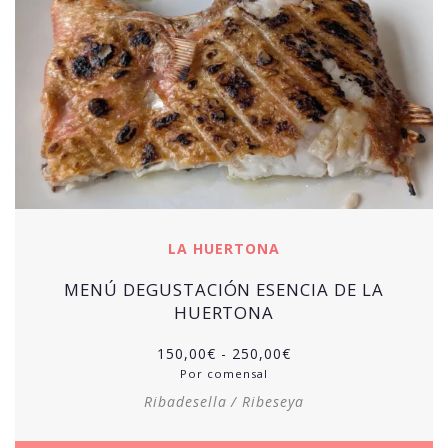
LA HUERTONA
MENÚ DEGUSTACIÓN ESENCIA DE LA
HUERTONA
Rango
150,00
€
-
250,00
€
de
Por comensal
precios:
Ribadesella / Ribeseya
desde
150,00€
hasta