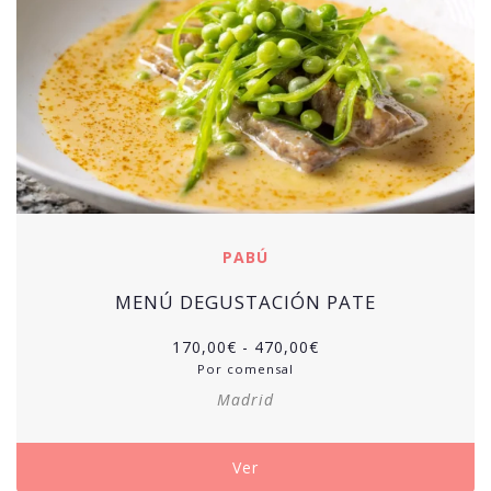
PABÚ
MENÚ DEGUSTACIÓN PATE
Rango
170,00
€
-
470,00
€
de
Por comensal
precios:
Madrid
desde
170,00€
hasta
Ver
470,00€