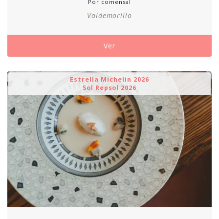
de
Por comensal
precios:
Valdemorillo
desde
135,00€
hasta
Ver
200,00€
Estrella Michelin 2026
Sol Repsol 2026