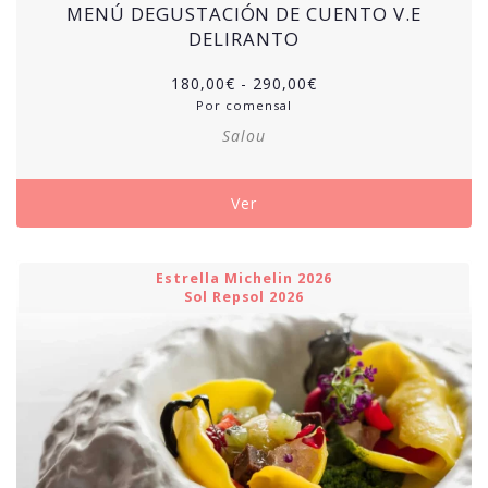
MENÚ DEGUSTACIÓN DE CUENTO V.E
DELIRANTO
Rango
180,00
€
-
290,00
€
de
Por comensal
precios:
Salou
desde
180,00€
hasta
Ver
290,00€
Estrella Michelin 2026
Sol Repsol 2026