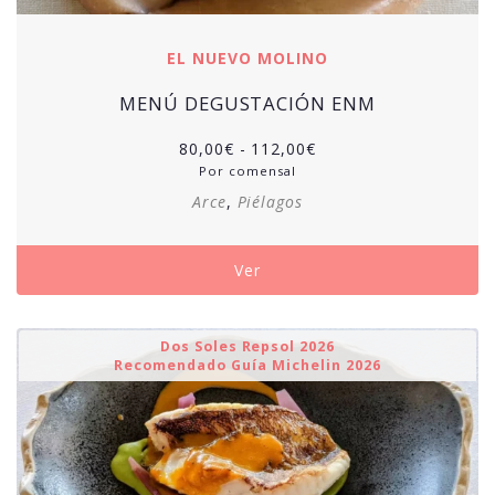
EL NUEVO MOLINO
MENÚ DEGUSTACIÓN ENM
Rango
80,00
€
-
112,00
€
de
Por comensal
precios:
Arce
,
Piélagos
desde
80,00€
hasta
Ver
112,00€
Dos Soles Repsol 2026
Recomendado Guía Michelin 2026