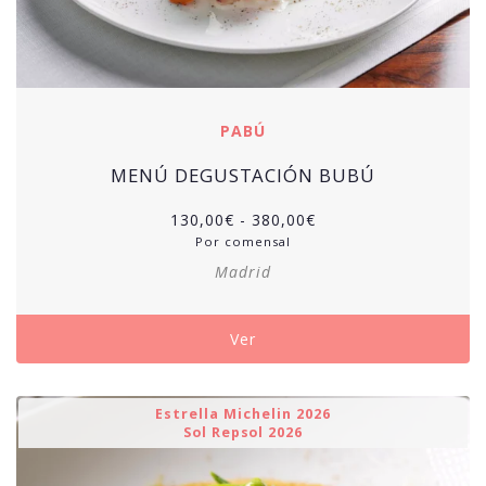
PABÚ
MENÚ DEGUSTACIÓN BUBÚ
Rango
130,00
€
-
380,00
€
de
Por comensal
precios:
Madrid
desde
130,00€
hasta
Ver
380,00€
Estrella Michelin 2026
Sol Repsol 2026