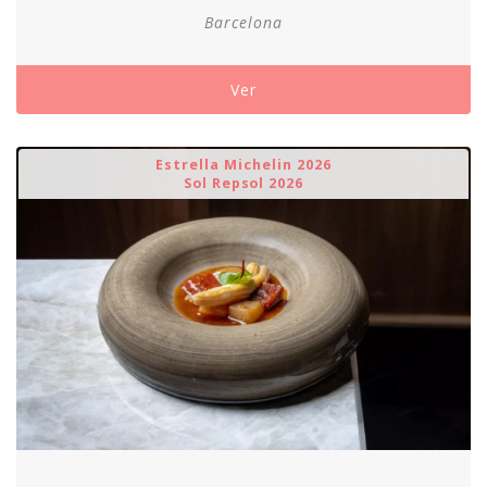
precios:
Barcelona
desde
110,00€
hasta
Ver
160,00€
Estrella Michelin 2026
Sol Repsol 2026