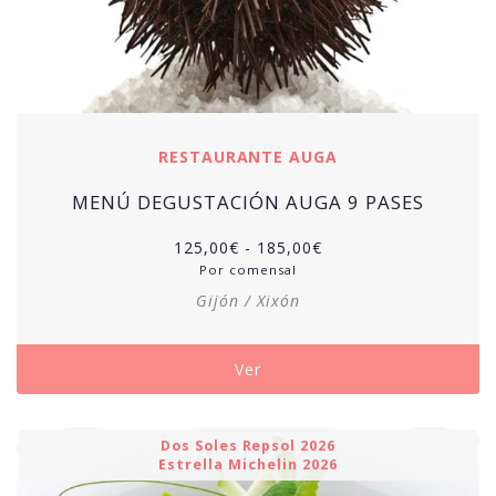
RESTAURANTE AUGA
MENÚ DEGUSTACIÓN AUGA 9 PASES
Rango
125,00
€
-
185,00
€
de
Por comensal
precios:
Gijón / Xixón
desde
125,00€
hasta
Ver
185,00€
Dos Soles Repsol 2026
Estrella Michelin 2026