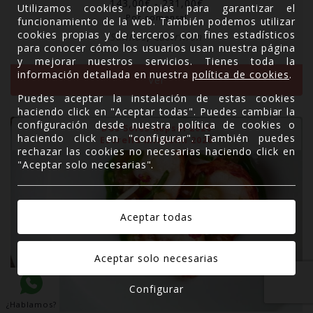
Rango
143,00
€
-
231,00
€
Utilizamos cookies propias para garantizar el
de
Por comensal
funcionamiento de la web. También podemos utilizar
precios:
cookies propias y de terceros con fines estadísticos
Salinas
,
Castrillón
desde
para conocer cómo los usuarios usan nuestra página
143,00€
y mejorar nuestros servicios. Tienes toda la
hasta
información detallada en nuestra
política de cookies
.
Ver
231,00€
Puedes aceptar la instalación de estas cookies
haciendo click en "Aceptar todas". Puedes cambiar la
configuración desde nuestra política de cookies o
Dos Soles Repsol 2026
haciendo click en "configurar". También puedes
Estrella Michelin 2026
rechazar las cookies no necesarias haciendo click en
"Aceptar solo necesarias".
Configurar
¿Hablamos?