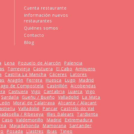
Cuenta restaurante
Información nuevos
restaurantes
Quiénes somos
Contacto
Blog
a
Lena
Pozuelo de Alarcón
Palencia
as
Torrevieja
Castuera
El Cabo
Ampuero
a
Castilla La Mancha
Cáceres
Latores
as
Aragón
Ferrera
Huesca
Lugo
Madrid
iago de Compostela
Castrillón
Alcobendas
era
Castuera
Vigo
Cantabria
Luarca
Vigo
Sardalla
Gueñu / Bueño
Valladolid
La Mata
 León
Moral de Calatrava
Alicante / Alacant
astiellu
Valladolid
Pancar
Castrelo do Val
badesella / Ribeseya
Illes Balears
Tardienta
Caso
Valdemorillo
Madrid
Extremadura
rna
Majadahonda
Mamorana
Santander
ro
Posada
Llastres
Ibias
Tineo