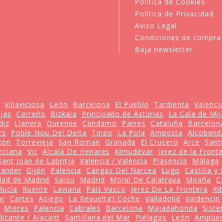
Política de Cookies
Política de Privacidad
Aviso Legal
Condiciones de compra
Baja newsletter
Villaviciosa
León
Barcelona
El Pueblo
Tardienta
Valenci
jas
Carreño
Bizkaia
Principado de Asturias
La Cala de Mij
diz
Llanera
Ourense
Candamo
Parres
Cataluña
Barcelon
rs
Poble Nou Del Delta
Tineo
La Pola
Amposta
Alcobend
ixón
Torrevieja
San Roman
Granada
El Crucero
Arce
Sant
nciana
Vic
Alcalá De Henares
Almudévar
Jerez de la Front
Sant Joan de Labritja
Valencia / València
Plasencia
Málaga
tander
Gijón
Palencia
Cangas Del Narcea
Lugo
Castilla y
ad de Madrid
Salou
Madrid
Moral De Calatrava
Moaña
C
lucía
Ruente
Laviana
País Vasco
Jerez De La Frontera
Ri
ar
Cartes
Asiego
La Revuelta'l Coche
Valladolid
Valdencin
Mieres
Palencia
Cabrales
Barcelona
Majadahonda
Siste
licante / Alacant
Santillana del Mar
Piélagos
León
Ampue