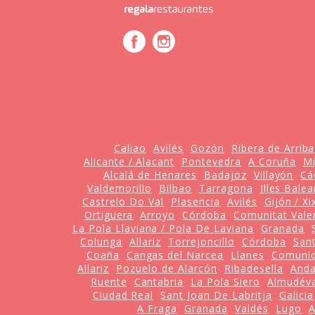
Caliao
Avilés
Gozón
Ribera de Arriba
Alicante / Alacant
Pontevedra
A Coruña
Mi
Alcalá de Henares
Badajoz
Villayón
Cá
Valdemorillo
Bilbao
Tarragona
Illes Balea
Castrelo Do Val
Plasencia
Avilés
Gijón / X
Ortiguera
Arroyo
Córdoba
Comunitat Vale
La Pola Llaviana / Pola De Laviana
Granada
Colunga
Allariz
Torrejoncillo
Córdoba
San
Coaña
Cangas del Narcea
Llanes
Comunid
Allariz
Pozuelo de Alarcón
Ribadesella
Anda
Ruente
Cantabria
La Pola Siero
Almudév
Ciudad Real
Sant Joan De Labritja
Galicia
A Fraga
Granada
Valdés
Lugo
A